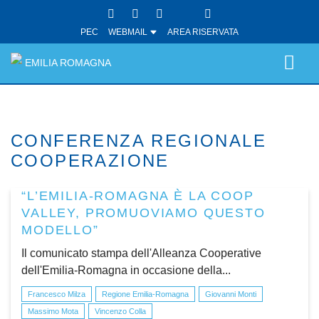
PEC
WEBMAIL
AREA RISERVATA
EMILIA ROMAGNA
CONFERENZA REGIONALE
COOPERAZIONE
“L’EMILIA-ROMAGNA È LA COOP
VALLEY, PROMUOVIAMO QUESTO
MODELLO”
Il comunicato stampa dell'Alleanza Cooperative
dell'Emilia-Romagna in occasione della...
Francesco Milza
Regione Emilia-Romagna
Giovanni Monti
Massimo Mota
Vincenzo Colla