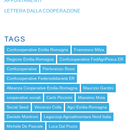
APPUNTAMENTI
LETTERA DALLA COOPERAZIONE
TAGS
Confcooperative Emilia Romagna
Francesco Milza
Regione Emilia-Romagna
Confcooperative FedAgriPesca ER
Confcooperative
Pierlorenzo Rossi
Confcooperative Federsolidarietà ER
Alleanza Cooperative Emilia-Romagna
Maurizio Gardini
cooperative sociali
Carlo Piccinini
Massimo Mota
Social Seed
Vincenzo Colla
Agci Emilia-Romagna
Daniele Montroni
Legacoop Agroalimentare Nord Italia
Michele De Pascale
Luca Dal Pozzo