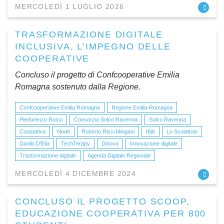
MERCOLEDÌ 1 LUGLIO 2026
TRASFORMAZIONE DIGITALE
INCLUSIVA, L’IMPEGNO DELLE
COOPERATIVE
Concluso il progetto di Confcooperative Emilia
Romagna sostenuto dalla Regione.
Confcooperative Emilia Romagna
Regione Emilia-Romagna
Pierlorenzo Rossi
Consorzio Solco Ravenna
Solco Ravenna
Coopattiva
Node
Roberto Ricci Mingani
Ifab
Lo Scoiattolo
Danilo D'Elia
TechTerapy
Dinova
Innovazione digitale
Trasformazione digitale
Agenda Digitale Regionale
MERCOLEDÌ 4 DICEMBRE 2024
CONCLUSO IL PROGETTO SCOOP,
EDUCAZIONE COOPERATIVA PER 800