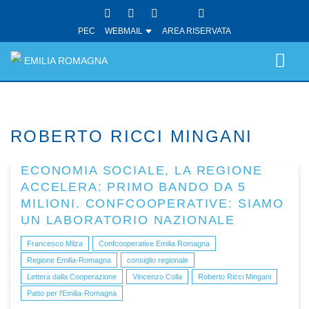
PEC
WEBMAIL
AREA RISERVATA
EMILIA ROMAGNA
ROBERTO RICCI MINGANI
ECONOMIA SOCIALE, LA REGIONE
ACCELERA: PRIMO BANDO DA 5
MILIONI. CONFCOOPERATIVE: SIAMO
UN LABORATORIO NAZIONALE
Francesco Milza
Confcooperative Emilia Romagna
Regione Emilia-Romagna
consiglio regionale
Lettera dalla Cooperazione
Vincenzo Colla
Roberto Ricci Mingani
Patto per l'Emilia-Romagna