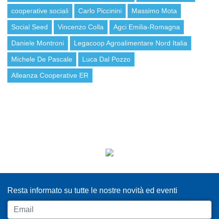
cooperative sociali
Carlo Piccinini
Massimo Mota
Social Seed
Vincenzo Colla
Agci Emilia-Romagna
Daniele Montroni
Legacoop Agroalimentare Nord Italia
Michele De Pascale
Luca Dal Pozzo
Alleanza Cooperative ER
ISCRIVITI ALLA NEWSLETTER
Resta informato su tutte le nostre novità ed eventi
Email