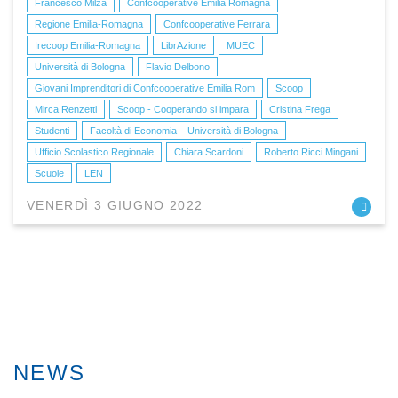
Francesco Milza
Confcooperative Emilia Romagna
Regione Emilia-Romagna
Confcooperative Ferrara
Irecoop Emilia-Romagna
LibrAzione
MUEC
Università di Bologna
Flavio Delbono
Giovani Imprenditori di Confcooperative Emilia Rom
Scoop
Mirca Renzetti
Scoop - Cooperando si impara
Cristina Frega
Studenti
Facoltà di Economia – Università di Bologna
Ufficio Scolastico Regionale
Chiara Scardoni
Roberto Ricci Mingani
Scuole
LEN
VENERDÌ 3 GIUGNO 2022
NEWS