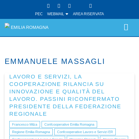
PEC
WEBMAIL
AREA RISERVATA
EMILIA ROMAGNA
EMMANUELE MASSAGLI
LAVORO E SERVIZI, LA
COOPERAZIONE RILANCIA SU
INNOVAZIONE E QUALITÀ DEL
LAVORO. PASSINI RICONFERMATO
PRESIDENTE DELLA FEDERAZIONE
REGIONALE
Francesco Milza
Confcooperative Emilia Romagna
Regione Emilia-Romagna
Confcooperative Lavoro e Servizi ER