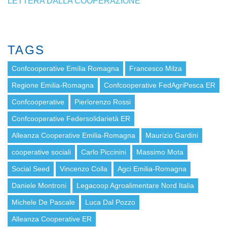
LETTERA DALLA COOPERAZIONE
TAGS
Confcooperative Emilia Romagna
Francesco Milza
Regione Emilia-Romagna
Confcooperative FedAgriPesca ER
Confcooperative
Pierlorenzo Rossi
Confcooperative Federsolidarietà ER
Alleanza Cooperative Emilia-Romagna
Maurizio Gardini
cooperative sociali
Carlo Piccinini
Massimo Mota
Social Seed
Vincenzo Colla
Agci Emilia-Romagna
Daniele Montroni
Legacoop Agroalimentare Nord Italia
Michele De Pascale
Luca Dal Pozzo
Alleanza Cooperative ER