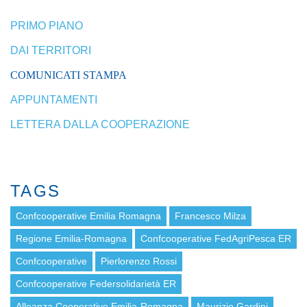
PRIMO PIANO
DAI TERRITORI
COMUNICATI STAMPA
APPUNTAMENTI
LETTERA DALLA COOPERAZIONE
TAGS
Confcooperative Emilia Romagna
Francesco Milza
Regione Emilia-Romagna
Confcooperative FedAgriPesca ER
Confcooperative
Pierlorenzo Rossi
Confcooperative Federsolidarietà ER
Alleanza Cooperative Emilia-Romagna
Maurizio Gardini