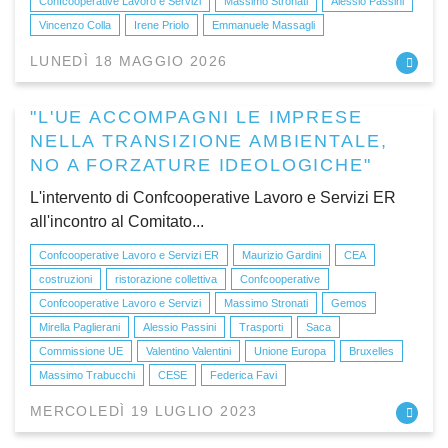
Confcooperative Lavoro e Servizi
Massimo Stronati
Alessio Passini
Vincenzo Colla
Irene Priolo
Emmanuele Massagli
LUNEDÌ 18 MAGGIO 2026
"L'UE ACCOMPAGNI LE IMPRESE
NELLA TRANSIZIONE AMBIENTALE,
NO A FORZATURE IDEOLOGICHE"
L'intervento di Confcooperative Lavoro e Servizi ER
all'incontro al Comitato...
Confcooperative Lavoro e Servizi ER
Maurizio Gardini
CEA
costruzioni
ristorazione collettiva
Confcooperative
Confcooperative Lavoro e Servizi
Massimo Stronati
Gemos
Mirella Paglierani
Alessio Passini
Trasporti
Saca
Commissione UE
Valentino Valentini
Unione Europa
Bruxelles
Massimo Trabucchi
CESE
Federica Favi
MERCOLEDÌ 19 LUGLIO 2023