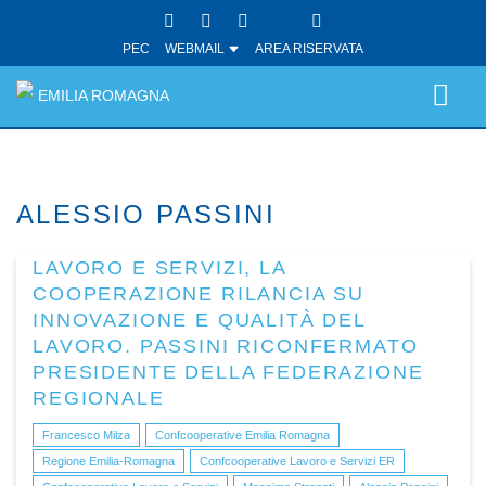
PEC
WEBMAIL
AREA RISERVATA
EMILIA ROMAGNA
ALESSIO PASSINI
LAVORO E SERVIZI, LA
COOPERAZIONE RILANCIA SU
INNOVAZIONE E QUALITÀ DEL
LAVORO. PASSINI RICONFERMATO
PRESIDENTE DELLA FEDERAZIONE
REGIONALE
Francesco Milza
Confcooperative Emilia Romagna
Regione Emilia-Romagna
Confcooperative Lavoro e Servizi ER