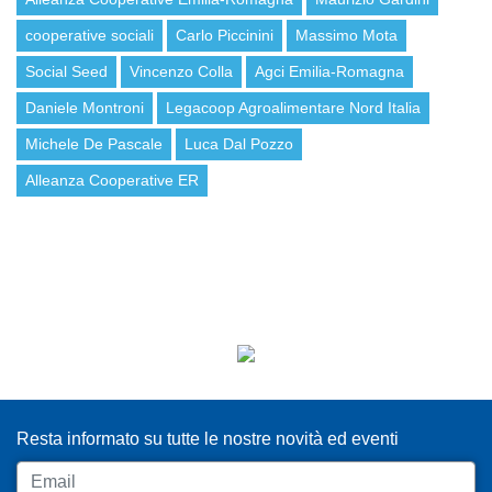
cooperative sociali
Carlo Piccinini
Massimo Mota
Social Seed
Vincenzo Colla
Agci Emilia-Romagna
Daniele Montroni
Legacoop Agroalimentare Nord Italia
Michele De Pascale
Luca Dal Pozzo
Alleanza Cooperative ER
ISCRIVITI ALLA NEWSLETTER
Resta informato su tutte le nostre novità ed eventi
Email