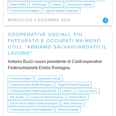
Danilo D'Elia
TechTerapy
Dinova
Innovazione digitale
Trasformazione digitale
Agenda Digitale Regionale
MERCOLEDÌ 4 DICEMBRE 2024
COOPERATIVE SOCIALI, PIÙ
FATTURATO E OCCUPATI MA MENO
UTILI. "ABBIAMO SALVAGUARDATO IL
LAVORO"
Antonio Buzzi nuovo presidente di Confcooperative
Federsolidarietà Emilia Romagna.
Francesco Milza
cooperative sociali
Confcooperative Emilia Romagna
Regione Emilia-Romagna
Confcooperative Federsolidarietà ER
welfare
Luca Dal Pozzo
Elly Schlein
Consorzio Solco Ravenna
Antonio Buzzi
Forum Terzo Settore Emilia-Romagna
Solco Ravenna
Confcooperative Federsolidarietà
Stefano Granata