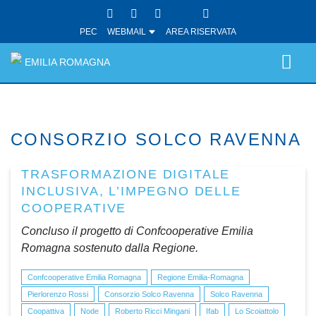
PEC
WEBMAIL
AREA RISERVATA
EMILIA ROMAGNA
CONSORZIO SOLCO RAVENNA
TRASFORMAZIONE DIGITALE
INCLUSIVA, L’IMPEGNO DELLE
COOPERATIVE
Concluso il progetto di Confcooperative Emilia
Romagna sostenuto dalla Regione.
Confcooperative Emilia Romagna
Regione Emilia-Romagna
Pierlorenzo Rossi
Consorzio Solco Ravenna
Solco Ravenna
Coopattiva
Node
Roberto Ricci Mingani
Ifab
Lo Scoiattolo