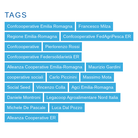
TAGS
Confcooperative Emilia Romagna
Francesco Milza
Regione Emilia-Romagna
Confcooperative FedAgriPesca ER
Confcooperative
Pierlorenzo Rossi
Confcooperative Federsolidarietà ER
Alleanza Cooperative Emilia-Romagna
Maurizio Gardini
cooperative sociali
Carlo Piccinini
Massimo Mota
Social Seed
Vincenzo Colla
Agci Emilia-Romagna
Daniele Montroni
Legacoop Agroalimentare Nord Italia
Michele De Pascale
Luca Dal Pozzo
Alleanza Cooperative ER