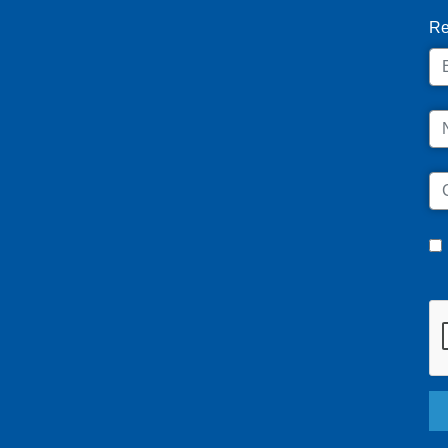
Re
Em
N
C