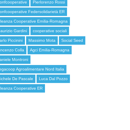
onfcooperative
Pierlorenzo Rossi
onfcooperative Federsolidarietà ER
lleanza Cooperative Emilia-Romagna
aurizio Gardini
cooperative sociali
arlo Piccinini
Massimo Mota
Social Seed
incenzo Colla
Agci Emilia-Romagna
aniele Montroni
egacoop Agroalimentare Nord Italia
ichele De Pascale
Luca Dal Pozzo
lleanza Cooperative ER