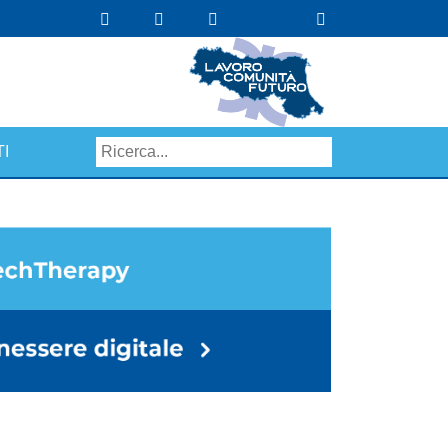
I
Search