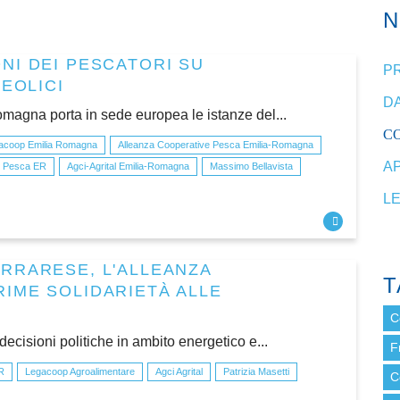
NI DEI PESCATORI SU
P
 EOLICI
DA
magna porta in sede europea le istanze del...
C
acoop Emilia Romagna
Alleanza Cooperative Pesca Emilia-Romagna
A
e Pesca ER
Agci-Agrital Emilia-Romagna
Massimo Bellavista
L
RRARESE, L'ALLEANZA
T
IME SOLIDARIETÀ ALLE
C
 decisioni politiche in ambito energetico e...
F
R
Legacoop Agroalimentare
Agci Agrital
Patrizia Masetti
C