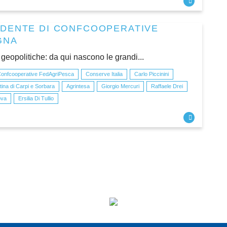
IDENTE DI CONFCOOPERATIVE
GNA
 geopolitiche: da qui nascono le grandi...
onfcooperative FedAgriPesca
Conserve Italia
Carlo Piccinini
ina di Carpi e Sorbara
Agrintesa
Giorgio Mercuri
Raffaele Drei
ova
Ersilia Di Tullio
I