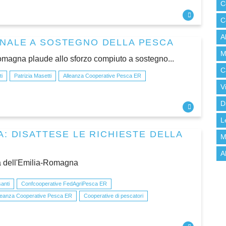
C
C
A
NALE A SOSTEGNO DELLA PESCA
M
magna plaude allo sforzo compiuto a sostegno...
C
i
Patrizia Masetti
Alleanza Cooperative Pesca ER
V
D
L
: DISATTESE LE RICHIESTE DELLA
M
A
ca dell'Emilia-Romagna
anti
Confcooperative FedAgriPesca ER
leanza Cooperative Pesca ER
Cooperative di pescatori