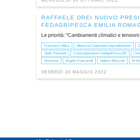
MERCOLEDÌ 26 OTTOBRE 2022
RAFFAELE DREI NUOVO PRES
FEDAGRIPESCA EMILIA ROMA
Le priorità: “Cambiamenti climatici e tensioni
Francesco Milza
Alleanza Cooperative Agroalimentari
C
Vadis Paesanti
Confcooperative FedAgriPesca ER
Cant
Nomisma
Angelo Frascarelli
Valtiero Mazzotti
Ri.N
VENERDÌ 20 MAGGIO 2022
CONFCOOPERATIVE EMILIA ROMAGNA