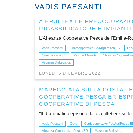
VADIS PAESANTI
A BRULLEX LE PREOCCUPAZIO
RIGASSIFICATORE E IMPIANTI
L'Alleanza Cooperative Pesca dell'Emilia-Ro
Vadis Paesanti
Confcooperative FedAgriPesca ER
Leg
Commissione UE
Patrizia Masetti
Alleanza Cooperativ
VirginijusSinkevicius
LUNEDÌ 5 DICEMBRE 2022
MAREGGIATA SULLA COSTA FE
COOPERATIVE PESCA ER ESPR
COOPERATIVE DI PESCA
"Il drammatico episodio faccia riflettere sulle
Vadis Paesanti
Goro
Confcooperative FedAgriPesca E
Alleanza Cooperative Pesca ER
Massimo Bellavista