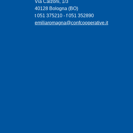
Via Calzoni, 1/3
40128 Bologna (BO)
t 051 375210 - f 051 352890
emiliaromagna@confcooperative.it