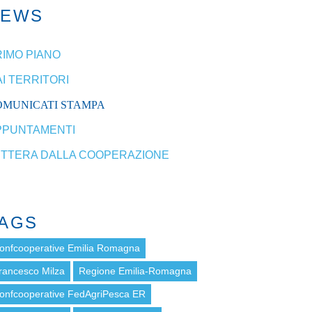
NEWS
RIMO PIANO
I TERRITORI
OMUNICATI STAMPA
PPUNTAMENTI
ETTERA DALLA COOPERAZIONE
AGS
onfcooperative Emilia Romagna
rancesco Milza
Regione Emilia-Romagna
onfcooperative FedAgriPesca ER