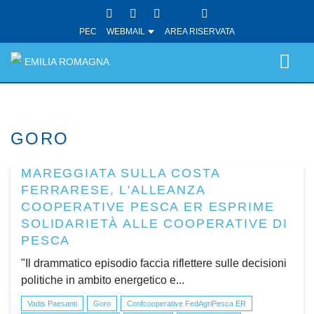
PEC
WEBMAIL
AREA RISERVATA
EMILIA ROMAGNA
GORO
MAREGGIATA SULLA COSTA
FERRARESE, L'ALLEANZA
COOPERATIVE PESCA ER ESPRIME
SOLIDARIETÀ ALLE COOPERATIVE DI
PESCA
"Il drammatico episodio faccia riflettere sulle decisioni
politiche in ambito energetico e...
Vadis Paesanti
Goro
Confcooperative FedAgriPesca ER