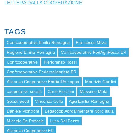
LETTERA DALLA COOPERAZIONE
TAGS
Confcooperative Emilia Romagna
Francesco Milza
Regione Emilia-Romagna
Confcooperative FedAgriPesca ER
Confcooperative
Pierlorenzo Rossi
Confcooperative Federsolidarietà ER
Alleanza Cooperative Emilia-Romagna
Maurizio Gardini
cooperative sociali
Carlo Piccinini
Massimo Mota
Social Seed
Vincenzo Colla
Agci Emilia-Romagna
Daniele Montroni
Legacoop Agroalimentare Nord Italia
Michele De Pascale
Luca Dal Pozzo
Alleanza Cooperative ER