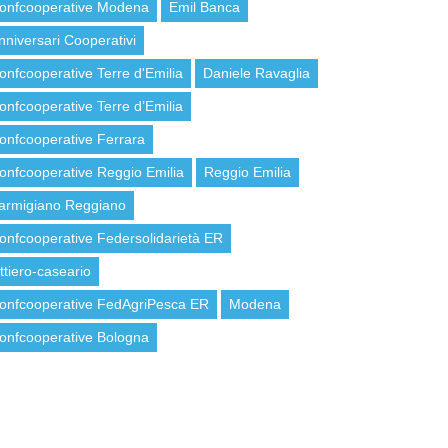
onfcooperative Modena
Emil Banca
nniversari Cooperativi
onfcooperative Terre d'Emilia
Daniele Ravaglia
onfcooperative Terre d’Emilia
onfcooperative Ferrara
onfcooperative Reggio Emilia
Reggio Emilia
armigiano Reggiano
onfcooperative Federsolidarietà ER
attiero-caseario
onfcooperative FedAgriPesca ER
Modena
onfcooperative Bologna