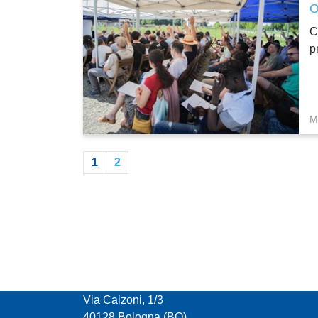
C
p
M
1
2
CONFCOOPERATIVE EMILIA ROMAGNA
Via Calzoni, 1/3
40128 Bologna (BO)