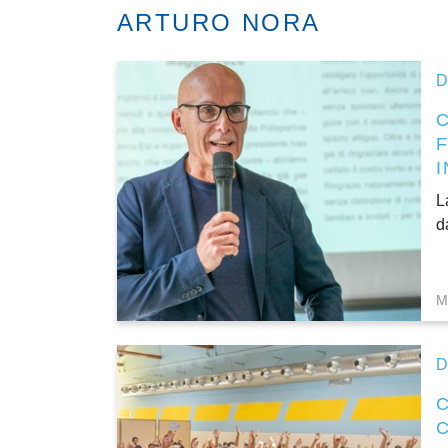
ARTURO NORA
D
L
d
M
D
C