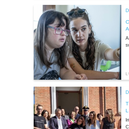
D
C
A
s
L
D
I
C