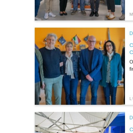
M
D
O
f
L
D