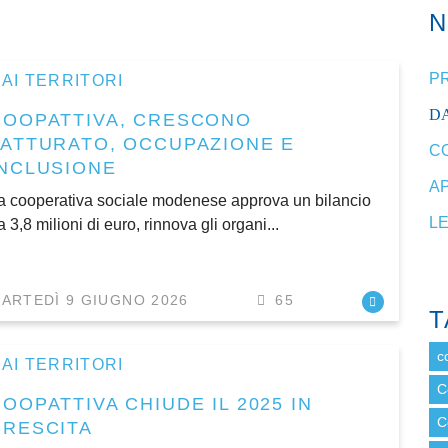
P
AI TERRITORI
DA
COOPATTIVA, CRESCONO
FATTURATO, OCCUPAZIONE E
C
INCLUSIONE
A
a cooperativa sociale modenese approva un bilancio
L
a 3,8 milioni di euro, rinnova gli organi...
ARTEDÌ 9 GIUGNO 2026
65
T
c
AI TERRITORI
C
OOPATTIVA CHIUDE IL 2025 IN
C
CRESCITA