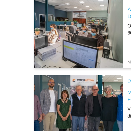
A
O
6
M
D
V
d