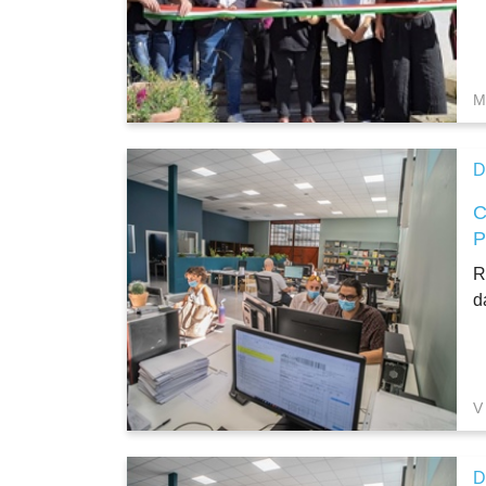
M
D
R
d
V
D