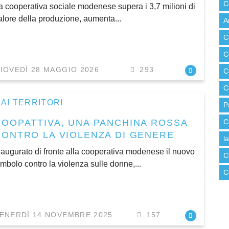
C
a cooperativa sociale modenese supera i 3,7 milioni di
alore della produzione, aumenta...
A
C
C
IOVEDÌ 28 MAGGIO 2026
293
C
C
AI TERRITORI
P
COOPATTIVA, UNA PANCHINA ROSSA
C
CONTRO LA VIOLENZA DI GENERE
l
naugurato di fronte alla cooperativa modenese il nuovo
C
imbolo contro la violenza sulle donne,...
C
ENERDÌ 14 NOVEMBRE 2025
157