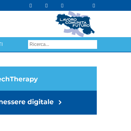
I
Search