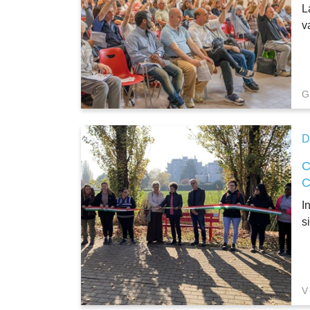
L
v
G
D
I
s
V