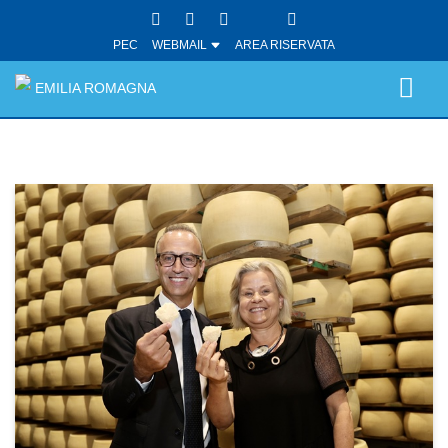
PEC
WEBMAIL
AREA RISERVATA
EMILIA ROMAGNA