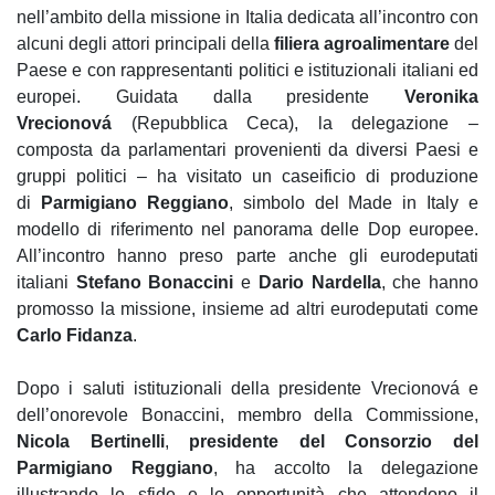
nell’ambito della missione in Italia dedicata all’incontro con
alcuni degli attori principali della
filiera agroalimentare
del
Paese e con rappresentanti politici e istituzionali italiani ed
europei. Guidata dalla presidente
Veronika
Vrecionová
(Repubblica Ceca), la delegazione –
composta da parlamentari provenienti da diversi Paesi e
gruppi politici – ha visitato un caseificio di produzione
di
Parmigiano Reggiano
, simbolo del Made in Italy e
modello di riferimento nel panorama delle Dop europee.
All’incontro hanno preso parte anche gli eurodeputati
italiani
Stefano Bonaccini
e
Dario Nardella
, che hanno
promosso la missione, insieme ad altri eurodeputati come
Carlo Fidanza
.
Dopo i saluti istituzionali della presidente Vrecionová e
dell’onorevole Bonaccini, membro della Commissione,
Nicola Bertinelli
,
presidente del Consorzio del
Parmigiano Reggiano
, ha accolto la delegazione
illustrando le sfide e le opportunità che attendono il