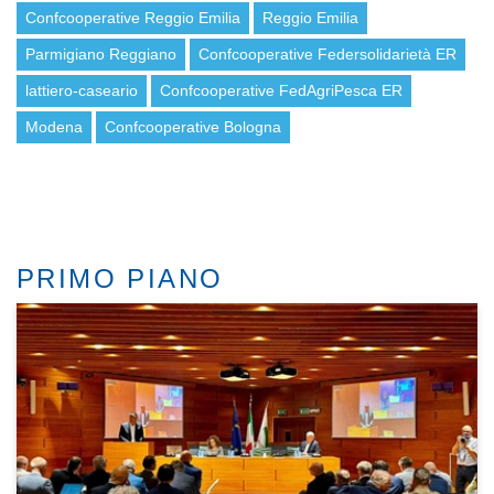
Confcooperative Reggio Emilia
Reggio Emilia
Parmigiano Reggiano
Confcooperative Federsolidarietà ER
lattiero-caseario
Confcooperative FedAgriPesca ER
Modena
Confcooperative Bologna
PRIMO PIANO