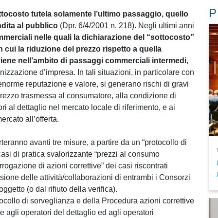
P
ottocosto tutela solamente l’ultimo passaggio, quello
ndita al pubblico
(Dpr. 6/4/2001 n. 218). Negli ultimi anni
merciali nelle quali la dichiarazione del “sottocosto”
cui la riduzione del prezzo rispetto a quella
avviene nell’ambito di passaggi commerciali intermedi
,
nizzazione d’impresa. In tali situazioni, in particolare con
 enorme reputazione e valore, si generano rischi di gravi
prezzo trasmessa al consumatore, alla condizione di
i al dettaglio nel mercato locale di riferimento, e ai
ercato all’offerta.
teranno avanti tre misure, a partire da un “protocollo di
casi di pratica svalorizzante “prezzi al consumo
rrogazione di azioni correttive” dei casi riscontrati
ione delle attività/collaborazioni di entrambi i Consorzi
getto (o dal rifiuto della verifica).
tocollo di sorveglianza e della Procedura azioni correttive
gli operatori del dettaglio ed agli operatori