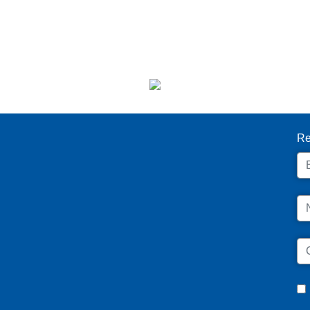
I
Re
Em
N
C