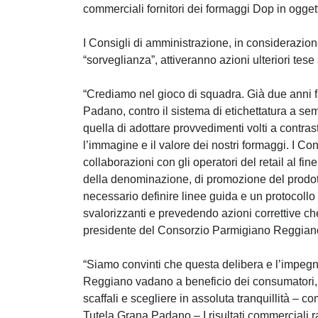
commerciali fornitori dei formaggi Dop in ogget
I Consigli di amministrazione, in considerazio
“sorveglianza”, attiveranno azioni ulteriori tese
“Crediamo nel gioco di squadra. Già due anni 
Padano, contro il sistema di etichettatura a s
quella di adottare provvedimenti volti a contrast
l’immagine e il valore dei nostri formaggi. I Co
collaborazioni con gli operatori del retail al fine
della denominazione, di promozione del prodot
necessario definire linee guida e un protocollo 
svalorizzanti e prevedendo azioni correttive c
presidente del Consorzio Parmigiano Reggian
“Siamo convinti che questa delibera e l’imp
Reggiano vadano a beneficio dei consumatori, 
scaffali e scegliere in assoluta tranquillità – 
Tutela Grana Padano – I risultati commerciali r