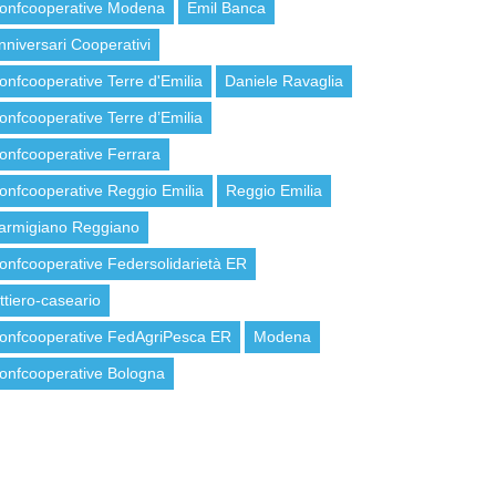
onfcooperative Modena
Emil Banca
nniversari Cooperativi
onfcooperative Terre d'Emilia
Daniele Ravaglia
onfcooperative Terre d’Emilia
onfcooperative Ferrara
onfcooperative Reggio Emilia
Reggio Emilia
armigiano Reggiano
onfcooperative Federsolidarietà ER
attiero-caseario
onfcooperative FedAgriPesca ER
Modena
onfcooperative Bologna