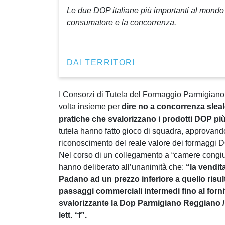
Le due DOP italiane più importanti al mondo 
consumatore e la concorrenza.
DAI TERRITORI
I Consorzi di Tutela del Formaggio Parmigia
volta insieme per
dire no a concorrenza sleal
pratiche che svalorizzano i prodotti DOP pi
tutela hanno fatto gioco di squadra, approvando
riconoscimento del reale valore dei formaggi 
Nel corso di un collegamento a “camere congiun
hanno deliberato all’unanimità che:
“la vendit
Padano ad un prezzo inferiore a quello risulta
passaggi commerciali intermedi fino al forn
svalorizzante la Dop Parmigiano Reggiano / 
lett. “f”.