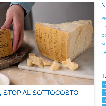
P
DA
C
A
L
T
c
, STOP AL SOTTOCOSTO
C
C