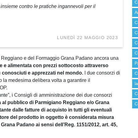
C
insieme contro le pratiche ingannevoli per il
A
C
C
LUNEDÌ 22 MAGGIO 2023
C
C
no Reggiano e del Formaggio Grana Padano ancora una
P
e e alimentata con prezzi sottocosto attraverso
ù conosciuti e apprezzati nel mondo.
I due consorzi di
C
 la medesima delibera volta a garantire il
l
DOP.
C
te”, i Consigli di amministrazione dei due consorzi
a al pubblico di Parmigiano Reggiano e/o Grana
C
nte dalle fatture di acquisto in tutti gli eventuali
itore del prodotto in oggetto è considerata misura
Grana Padano ai sensi dell’Reg. 1151/2012, art. 45,