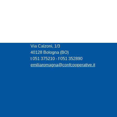
CONFCOOPERATIVE EMILIA ROMAGNA
Via Calzoni, 1/3
40128 Bologna (BO)
t 051 375210 - f 051 352890
emiliaromagna@confcooperative.it