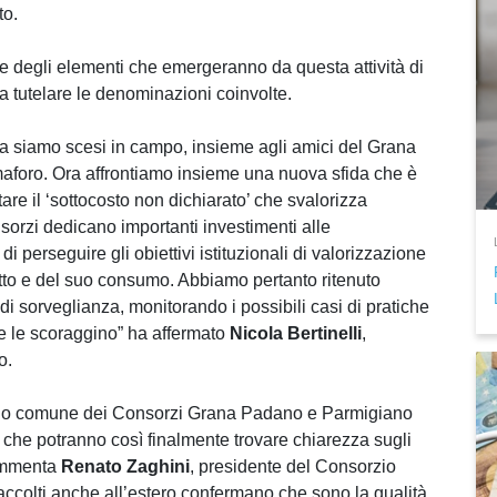
to.
ne degli elementi che emergeranno da questa attività di
 a tutelare le denominazioni coinvolte.
fa siamo scesi in campo, insieme agli amici del Grana
emaforo. Ora affrontiamo insieme una nuova sfida che è
are il ‘sottocosto non dichiarato’ che svalorizza
nsorzi dedicano importanti investimenti alle
 di perseguire gli obiettivi istituzionali di valorizzazione
to e del suo consumo. Abbiamo pertanto ritenuto
di sorveglianza, monitorando i possibili casi di pratiche
he le scoraggino” ha affermato
Nicola Bertinelli
,
o.
egno comune dei Consorzi Grana Padano e Parmigiano
che potranno così finalmente trovare chiarezza sugli
commenta
Renato Zaghini
, presidente del Consorzio
accolti anche all’estero confermano che sono la qualità