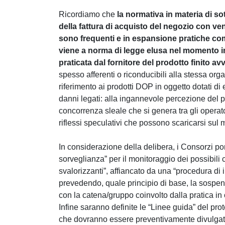
Ricordiamo che
la normativa in materia di s
della fattura di acquisto del negozio con ve
sono frequenti e in espansione pratiche com
viene a norma di legge elusa nel momento in 
praticata dal fornitore del prodotto finito 
spesso afferenti o riconducibili alla stessa orga
riferimento ai prodotti DOP in oggetto dotati di
danni legati: alla ingannevole percezione del 
concorrenza sleale che si genera tra gli operator
riflessi speculativi che possono scaricarsi sul m
In considerazione della delibera, i Consorzi por
sorveglianza” per il monitoraggio dei possibili 
svalorizzanti”, affiancato da una “procedura di i
prevedendo, quale principio di base, la sospens
con la catena/gruppo coinvolto dalla pratica in og
Infine saranno definite le “Linee guida” del pro
che dovranno essere preventivamente divulgate a