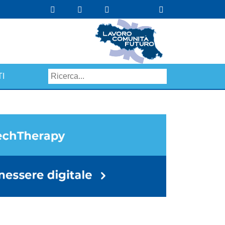
I
Search