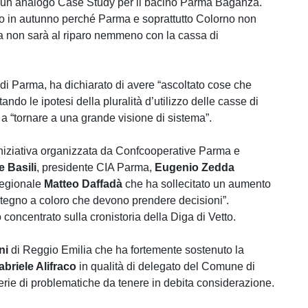
re un analogo Case Study per il bacino Parma Baganza.
ano in autunno perché Parma e soprattutto Colorno non
sa non sarà al riparo nemmeno con la cassa di
li di Parma, ha dichiarato di avere “ascoltato cose che
do le ipotesi della pluralità d’utilizzo delle casse di
a “tornare a una grande visione di sistema”.
’iniziativa organizzata da Confcooperative Parma e
 Basili
, presidente CIA Parma,
Eugenio Zedda
 regionale
Matteo Daffadà
che ha sollecitato un aumento
ostegno a coloro che devono prendere decisioni”.
 concentrato sulla cronistoria della Diga di Vetto.
ni
di Reggio Emilia che ha fortemente sostenuto la
abriele Alifraco
in qualità di delegato del Comune di
serie di problematiche da tenere in debita considerazione.