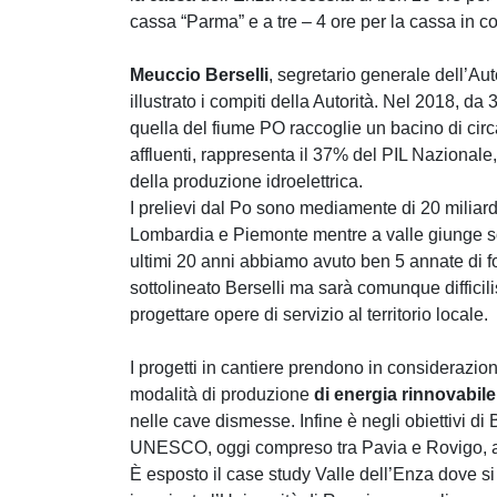
cassa “Parma” e a tre – 4 ore per la cassa in 
Meuccio Berselli
, segretario generale dell’Au
illustrato i compiti della Autorità. Nel 2018, da 
quella del fiume PO raccoglie un bacino di circa
affluenti, rappresenta il 37% del PIL Nazionale,
della produzione idroelettrica.
I prelievi dal Po sono mediamente di 20 miliardi 
Lombardia e Piemonte mentre a valle giunge solo
ultimi 20 anni abbiamo avuto ben 5 annate di fo
sottolineato Berselli ma sarà comunque difficili
progettare opere di servizio al territorio locale.
I progetti in cantiere prendono in considerazio
modalità di produzione
di energia rinnovabile
nelle cave dismesse. Infine è negli obiettivi 
UNESCO, oggi compreso tra Pavia e Rovigo, a t
È esposto il case study Valle dell’Enza dove si è