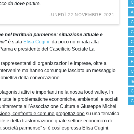
C
ecco da dove partire.
A
LUNEDÌ 22 NOVEMBRE 2021
C
C
e nel territorio parmense: situazione attuale e
ici”
è stata
Elisa Cugini
, da poco nominata alla
C
arma e presidente del Caseificio Sociale La
C
P
e rappresentanti di organizzazioni e imprese, oltre a
o intervenire ma hanno comunque lasciato un messaggio
C
 obiettivi della convocazione.
l
C
agonisti attivi e importanti nella nostra food valley. In
 a tutte le problematiche economiche, ambientali e sociali
C
 e unitamente all’Associazione Culturale Giuseppe Micheli
sione, confronto e comune progettazione
su una tematica
cole e della trasformazione quale settore economico di
a società parmense” si è così espressa Elisa Cugini.