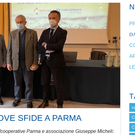
P
DA
C
A
L
T
c
OVE SFIDE A PARMA
C
C
fcooperative Parma e associazione Giuseppe Micheli: