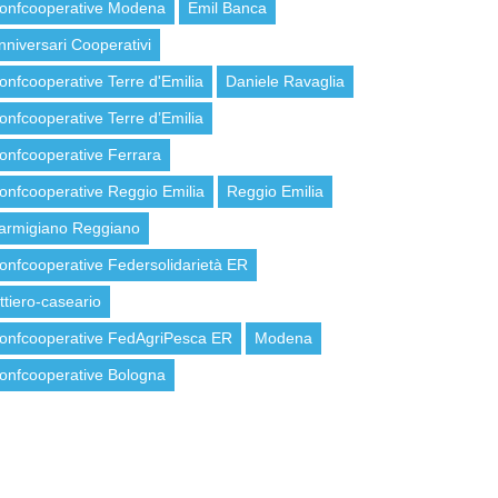
onfcooperative Modena
Emil Banca
nniversari Cooperativi
onfcooperative Terre d'Emilia
Daniele Ravaglia
onfcooperative Terre d’Emilia
onfcooperative Ferrara
onfcooperative Reggio Emilia
Reggio Emilia
armigiano Reggiano
onfcooperative Federsolidarietà ER
attiero-caseario
onfcooperative FedAgriPesca ER
Modena
onfcooperative Bologna