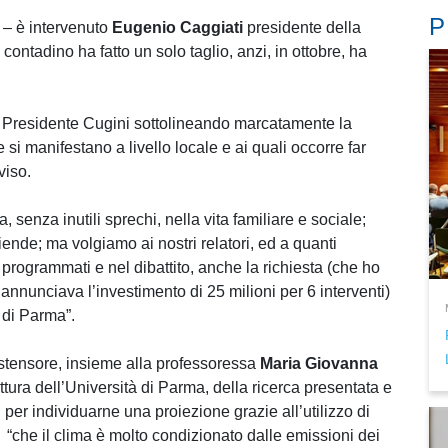
P
 – è intervenuto
Eugenio Caggiati
presidente della
ontadino ha fatto un solo taglio, anzi, in ottobre, ha
la Presidente Cugini sottolineando marcatamente la
si manifestano a livello locale e ai quali occorre far
viso.
 senza inutili sprechi, nella vita familiare e sociale;
iende; ma volgiamo ai nostri relatori, ed a quanti
programmati e nel dibattito, anche la richiesta (che ho
 annunciava l’investimento di 25 milioni per 6 interventi)
a di Parma”.
tensore, insieme alla professoressa
Maria Giovanna
tura dell’Università di Parma, della ricerca presentata e
 per individuarne una proiezione grazie all’utilizzo di
o “che il clima è molto condizionato dalle emissioni dei