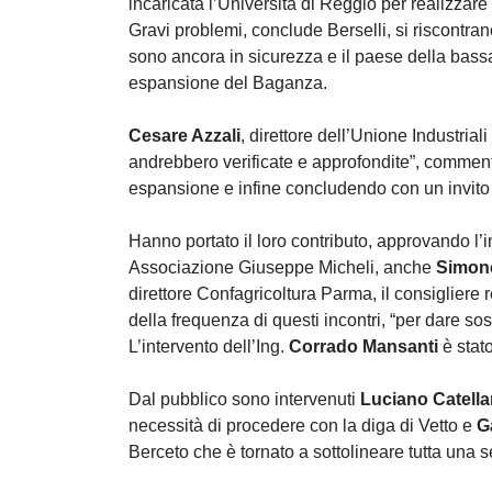
incaricata l’Università di Reggio per realizza
Gravi problemi, conclude Berselli, si riscontr
sono ancora in sicurezza e il paese della bas
espansione del Baganza.
Cesare Azzali
, direttore dell’Unione Industria
andrebbero verificate e approfondite”, commentan
espansione e infine concludendo con un invito 
Hanno portato il loro contributo, approvando l
Associazione Giuseppe Micheli, anche
Simone
direttore Confagricoltura Parma, il consigliere
della frequenza di questi incontri, “per dare s
L’intervento dell’Ing.
Corrado Mansanti
è stato
Dal pubblico sono intervenuti
Luciano Catella
necessità di procedere con la diga di Vetto e
G
Berceto che è tornato a sottolineare tutta una 