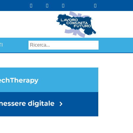
I
Search