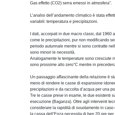
Gas effetto (CO2) serra emessi in atmosfera”.
L’analisi dell’andamento climatico è stata effe
variabili: temperatura e precipitazioni.
I dati, accorpati in due macro classi, dal 196
come le precipitazioni, pur non modificando se
periodo autunnale mentre si sono contratte nell
sono minori le necessità.
Analogamente le temperature sono cresciute ma 
sono prossime allo zero°C mentre in precedenza
Un passaggio affascinante della relazione è sta
meno di rendere le casse di espansione idonee 
precipitazioni e da raccolta d’acqua per una po
Tre le casse prese in esame, le due esistenti sul
esecuzione (Baganza). Oltre agli interventi tec
considerare la rapidità di svuotamento in caso d
la cassa dell’Enza necessita di ben 20 ore per 