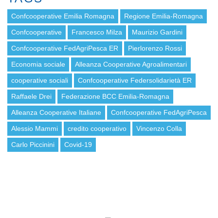
Confcooperative Emilia Romagna
Regione Emilia-Romagna
Confcooperative
Francesco Milza
Maurizio Gardini
Confcooperative FedAgriPesca ER
Pierlorenzo Rossi
Economia sociale
Alleanza Cooperative Agroalimentari
cooperative sociali
Confcooperative Federsolidarietà ER
Raffaele Drei
Federazione BCC Emilia-Romagna
Alleanza Cooperative Italiane
Confcooperative FedAgriPesca
Alessio Mammi
credito cooperativo
Vincenzo Colla
Carlo Piccinini
Covid-19