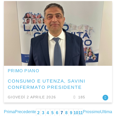
PRIMO PIANO
CONSUMO E UTENZA, SAVINI
CONFERMATO PRESIDENTE
GIOVEDÌ 2 APRILE 2026
185
Prima
Precedente
Prossimo
Ultima
2
3
4
5
6
7
8
9
10
11