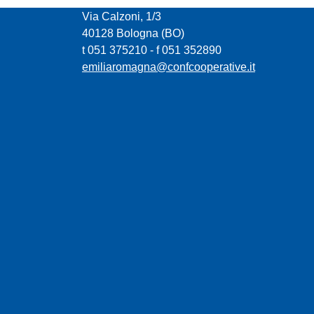
Via Calzoni, 1/3
40128 Bologna (BO)
t 051 375210 - f 051 352890
emiliaromagna@confcooperative.it