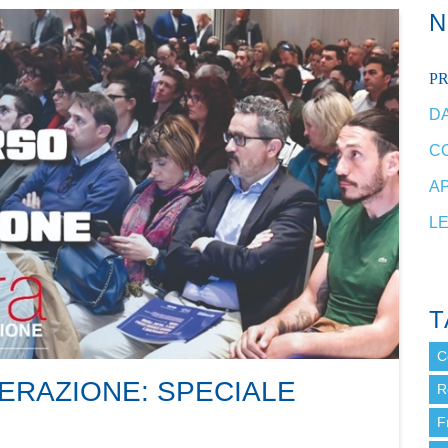
P
DA
C
A
L
T
C
ERAZIONE: SPECIALE
R
F