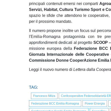
principali contenuti emersi nei comparti
Agroal
Servizi, Habitat, Cultura Turismo Sport e 
spazio le sfide che attendono le cooperative, l
per il prossimo mandato.
Il numero propone inoltre un focus sul percor
l'Emilia-Romagna protagonista con tre presi
approfondimenti dedicati al progetto
SCOOP – 
missione europea della
Federazione BCC 
Giornata Internazionale delle Cooperative
e
Commissione Donne CooperAzi
one Emili
Leggi il nuovo numero di
Lettera dalla Cooper
TAG:
Francesco Milza
Confcooperative Federsolidarietà ER
Federazione BCC Emilia-Romagna
Power Energia