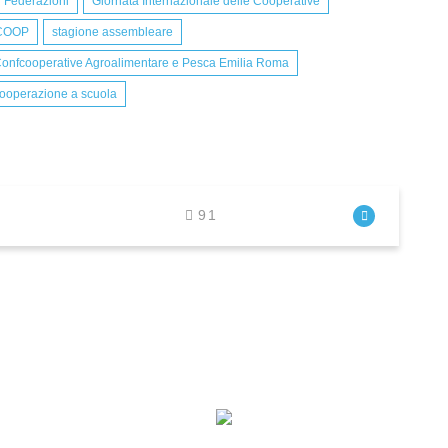
Federazioni
Giornata Internazionale delle Cooperative
COOP
stagione assembleare
onfcooperative Agroalimentare e Pesca Emilia Roma
ooperazione a scuola
91
I