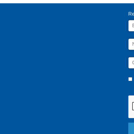
Re
Em
N
C