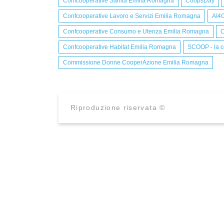
Confcooperative Sanità Emilia Romagna
CoopsDay
Confcooperative Lavoro e Servizi Emilia Romagna
AI4
Confcooperative Consumo e Utenza Emilia Romagna
C
Confcooperative Habitat Emilia Romagna
SCOOP - la c
Commissione Donne CooperAzione Emilia Romagna
Riproduzione riservata ©
CONFCOOPERATIVE EMILIA ROMAGNA