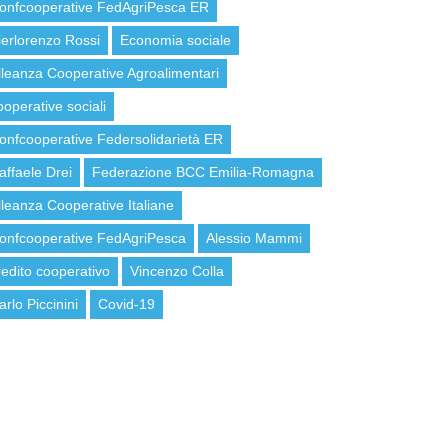
onfcooperative FedAgriPesca ER
ierlorenzo Rossi
Economia sociale
lleanza Cooperative Agroalimentari
ooperative sociali
onfcooperative Federsolidarietà ER
affaele Drei
Federazione BCC Emilia-Romagna
lleanza Cooperative Italiane
onfcooperative FedAgriPesca
Alessio Mammi
redito cooperativo
Vincenzo Colla
arlo Piccinini
Covid-19