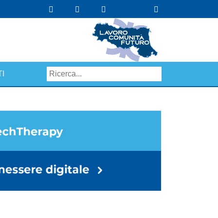
I
Search