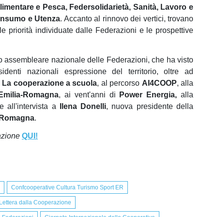
imentare e Pesca, Federsolidarietà, Sanità, Lavoro e
Consumo e Utenza
. Accanto al rinnovo dei vertici, trovano
e priorità individuate dalle Federazioni e le prospettive
so assembleare nazionale delle Federazioni, che ha visto
denti nazionali espressione del territorio, oltre ad
La cooperazione a scuola
, al percorso
AI4COOP
, alla
Emilia-Romagna
, ai vent'anni di
Power Energia,
alla
 all'intervista a
Ilena Donelli
, nuova presidente della
a Romagna
.
azione
QUI!
Confcooperative Cultura Turismo Sport ER
Lettera dalla Cooperazione