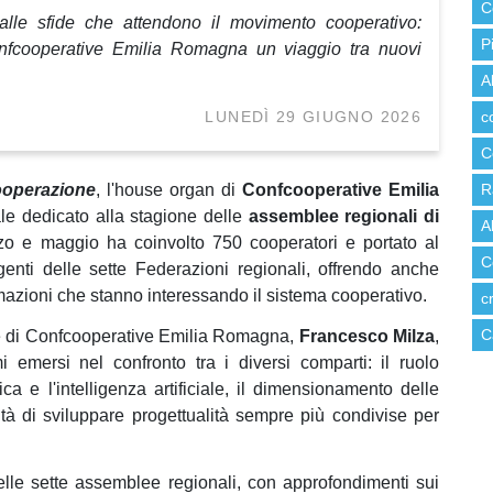
C
alle sfide che attendono il movimento cooperativo:
P
onfcooperative Emilia Romagna un viaggio tra nuovi
A
LUNEDÌ 29 GIUGNO 2026
c
C
ooperazione
, l'house organ di
Confcooperative Emilia
R
ale dedicato alla stagione delle
assemblee regionali di
A
zo e maggio ha coinvolto 750 cooperatori e portato al
C
genti delle sette Federazioni regionali, offrendo anche
formazioni che stanno interessando il sistema cooperativo.
c
ente di Confcooperative Emilia Romagna,
Francesco Milza
,
C
 emersi nel confronto tra i diversi comparti: il ruolo
ca e l'intelligenza artificiale, il dimensionamento delle
sità di sviluppare progettualità sempre più condivise per
delle sette assemblee regionali, con approfondimenti sui