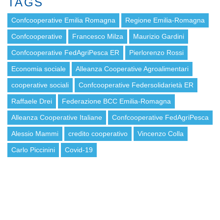
TAGS
Confcooperative Emilia Romagna
Regione Emilia-Romagna
Confcooperative
Francesco Milza
Maurizio Gardini
Confcooperative FedAgriPesca ER
Pierlorenzo Rossi
Economia sociale
Alleanza Cooperative Agroalimentari
cooperative sociali
Confcooperative Federsolidarietà ER
Raffaele Drei
Federazione BCC Emilia-Romagna
Alleanza Cooperative Italiane
Confcooperative FedAgriPesca
Alessio Mammi
credito cooperativo
Vincenzo Colla
Carlo Piccinini
Covid-19