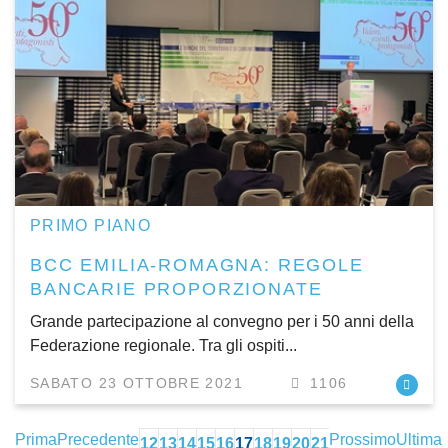
PRIMO PIANO
BCC EMILIA-ROMAGNA: REGOLE
BANCARIE PROPORZIONATE
Grande partecipazione al convegno per i 50 anni della
Federazione regionale. Tra gli ospiti...
SABATO 23 OTTOBRE 2021
1106
Prima
Precedente
Prossimo
Ultima
12
13
14
15
16
17
18
19
20
21