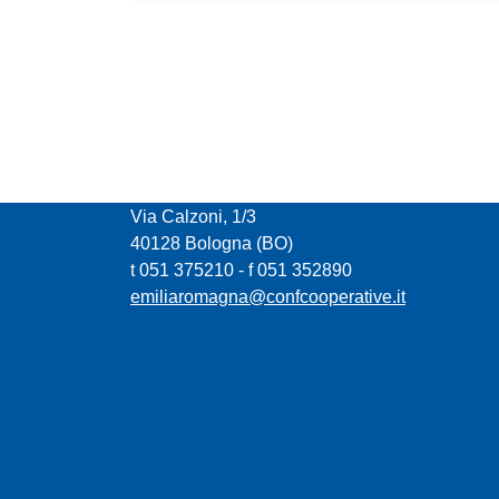
CONFCOOPERATIVE EMILIA ROMAGNA
Via Calzoni, 1/3
40128 Bologna (BO)
t 051 375210 - f 051 352890
emiliaromagna@confcooperative.it