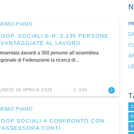
P
RIMO PIANO
DA
OOP. SOCIALI E-R: 2.135 PERSONE
SVANTAGGIATE AL LAVORO
C
resentata davanti a 300 persone all’assemblea
A
egionale di Federazione la ricerca di...
L
UNEDÌ 20 APRILE 2026
205
T
C
RIMO PIANO
R
COOP SOCIALI A CONFRONTO CON
F
L’ASSESSORA CONTI