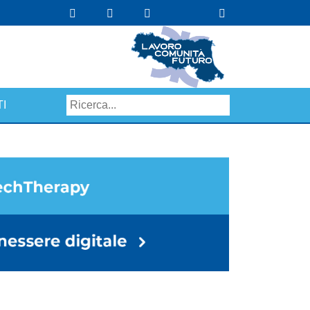
I
Search