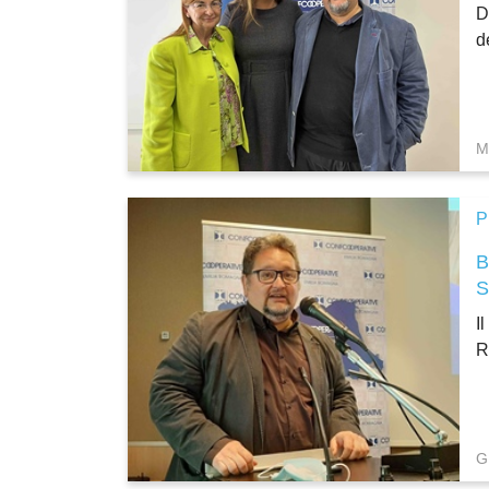
D
d
M
P
I
R
G