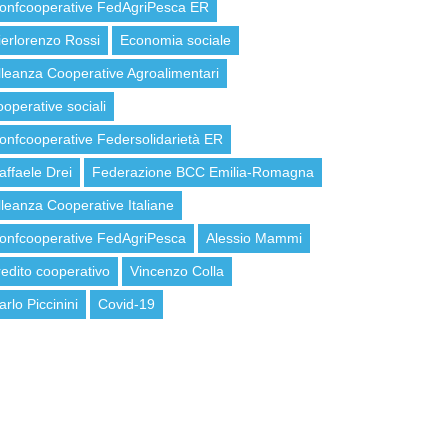
onfcooperative FedAgriPesca ER
ierlorenzo Rossi
Economia sociale
lleanza Cooperative Agroalimentari
ooperative sociali
onfcooperative Federsolidarietà ER
affaele Drei
Federazione BCC Emilia-Romagna
lleanza Cooperative Italiane
onfcooperative FedAgriPesca
Alessio Mammi
redito cooperativo
Vincenzo Colla
arlo Piccinini
Covid-19