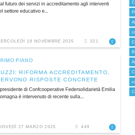
C
al futuro dei servizi in accreditamento agli interventi
el settore educativo e...
P
A
c
ERCOLEDÌ 19 NOVEMBRE 2025
321
C
R
RIMO PIANO
A
BUZZI: RIFORMA ACCREDITAMENTO,
C
SERVONO RISPOSTE CONCRETE
c
l presidente di Confcooperative Federsolidarietà Emilia
C
omagna è intervenuto di recente sulla...
IOVEDÌ 27 MARZO 2025
449