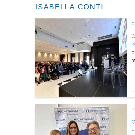
ISABELLA CONTI
P
C
P
r
L
P