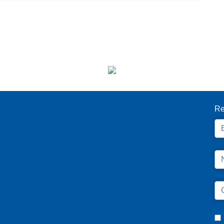
I
Re
Em
N
C