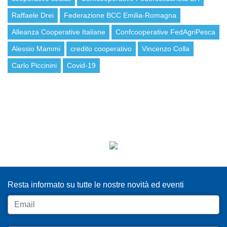
Raffaele Drei
Federazione BCC Emilia-Romagna
Alleanza Cooperative Italiane
Confcooperative FedAgriPesca
Alessio Mammi
credito cooperativo
Vincenzo Colla
Carlo Piccinini
Covid-19
ISCRIVITI ALLA NEWSLETTER
Resta informato su tutte le nostre novità ed eventi
Email