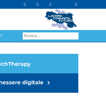
I
Search