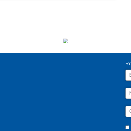
I
Re
Em
N
C