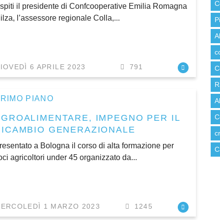
C
spiti il presidente di Confcooperative Emilia Romagna
ilza, l’assessore regionale Colla,...
P
A
c
IOVEDÌ 6 APRILE 2023
791
C
R
RIMO PIANO
A
AGROALIMENTARE, IMPEGNO PER IL
C
RICAMBIO GENERAZIONALE
c
resentato a Bologna il corso di alta formazione per
C
oci agricoltori under 45 organizzato da...
ERCOLEDÌ 1 MARZO 2023
1245