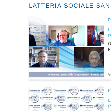
LATTERIA SOCIALE SA
P
O
E
G
P