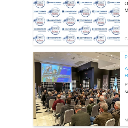
O
M
G
P
P
s
M