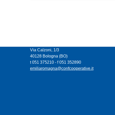
CONFCOOPERATIVE EMILIA ROMAGNA
Via Calzoni, 1/3
40128 Bologna (BO)
t 051 375210 - f 051 352890
emiliaromagna@confcooperative.it