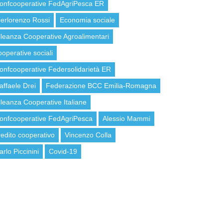
onfcooperative FedAgriPesca ER
ierlorenzo Rossi
Economia sociale
lleanza Cooperative Agroalimentari
ooperative sociali
onfcooperative Federsolidarietà ER
affaele Drei
Federazione BCC Emilia-Romagna
lleanza Cooperative Italiane
onfcooperative FedAgriPesca
Alessio Mammi
redito cooperativo
Vincenzo Colla
arlo Piccinini
Covid-19