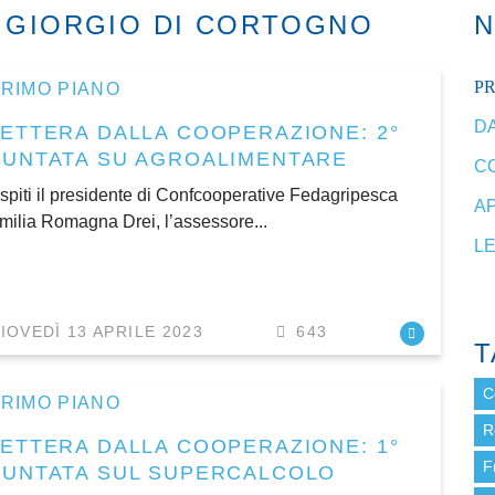
N GIORGIO DI CORTOGNO
P
RIMO PIANO
DA
LETTERA DALLA COOPERAZIONE: 2°
PUNTATA SU AGROALIMENTARE
C
spiti il presidente di Confcooperative Fedagripesca
A
milia Romagna Drei, l’assessore...
L
IOVEDÌ 13 APRILE 2023
643
T
C
RIMO PIANO
R
LETTERA DALLA COOPERAZIONE: 1°
F
PUNTATA SUL SUPERCALCOLO