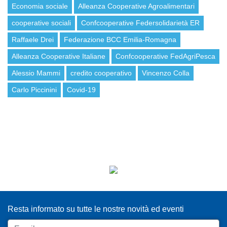
Economia sociale
Alleanza Cooperative Agroalimentari
cooperative sociali
Confcooperative Federsolidarietà ER
Raffaele Drei
Federazione BCC Emilia-Romagna
Alleanza Cooperative Italiane
Confcooperative FedAgriPesca
Alessio Mammi
credito cooperativo
Vincenzo Colla
Carlo Piccinini
Covid-19
ISCRIVITI ALLA NEWSLETTER
Resta informato su tutte le nostre novità ed eventi
Email