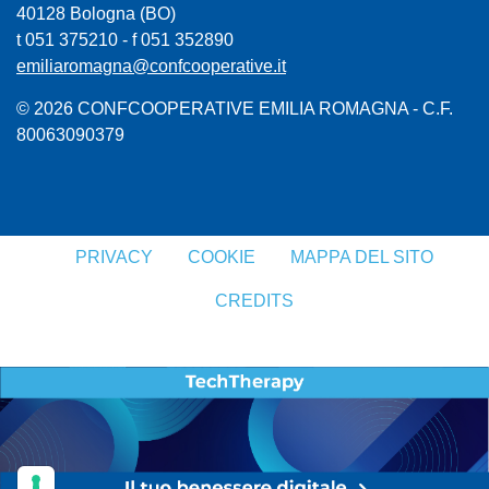
40128 Bologna (BO)
t 051 375210 - f 051 352890
emiliaromagna@confcooperative.it
© 2026 CONFCOOPERATIVE EMILIA ROMAGNA - C.F.
80063090379
PRIVACY
COOKIE
MAPPA DEL SITO
CREDITS