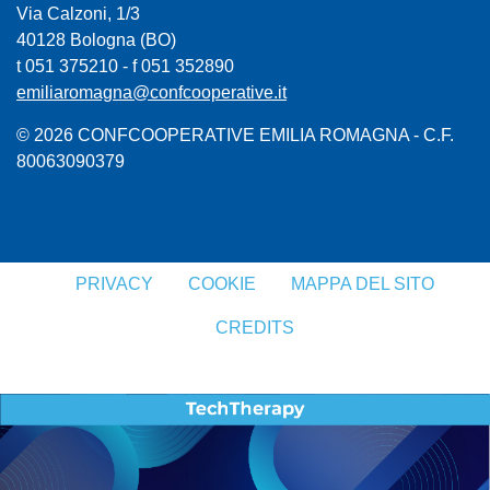
Via Calzoni, 1/3
40128 Bologna (BO)
t 051 375210 - f 051 352890
emiliaromagna@confcooperative.it
© 2026 CONFCOOPERATIVE EMILIA ROMAGNA - C.F.
80063090379
PRIVACY
COOKIE
MAPPA DEL SITO
CREDITS