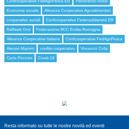
Confcooperative FedAgriPesca ER
Pierlorenzo Rossi
Economia sociale
Alleanza Cooperative Agroalimentari
cooperative sociali
Confcooperative Federsolidarietà ER
Raffaele Drei
Federazione BCC Emilia-Romagna
Alleanza Cooperative Italiane
Confcooperative FedAgriPesca
Alessio Mammi
credito cooperativo
Vincenzo Colla
Carlo Piccinini
Covid-19
ISCRIVITI ALLA NEWSLETTER
Resta informato su tutte le nostre novità ed eventi