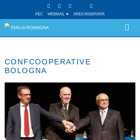
PEC
WEBMAIL
AREA RISERVATA
EMILIA ROMAGNA
CONFCOOPERATIVE
BOLOGNA