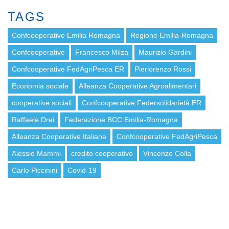
TAGS
Confcooperative Emilia Romagna
Regione Emilia-Romagna
Confcooperative
Francesco Milza
Maurizio Gardini
Confcooperative FedAgriPesca ER
Pierlorenzo Rossi
Economia sociale
Alleanza Cooperative Agroalimentari
cooperative sociali
Confcooperative Federsolidarietà ER
Raffaele Drei
Federazione BCC Emilia-Romagna
Alleanza Cooperative Italiane
Confcooperative FedAgriPesca
Alessio Mammi
credito cooperativo
Vincenzo Colla
Carlo Piccinini
Covid-19