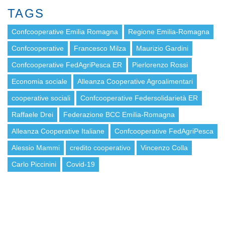
TAGS
Confcooperative Emilia Romagna
Regione Emilia-Romagna
Confcooperative
Francesco Milza
Maurizio Gardini
Confcooperative FedAgriPesca ER
Pierlorenzo Rossi
Economia sociale
Alleanza Cooperative Agroalimentari
cooperative sociali
Confcooperative Federsolidarietà ER
Raffaele Drei
Federazione BCC Emilia-Romagna
Alleanza Cooperative Italiane
Confcooperative FedAgriPesca
Alessio Mammi
credito cooperativo
Vincenzo Colla
Carlo Piccinini
Covid-19