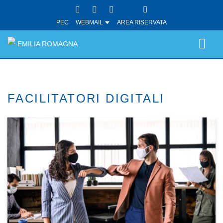
PEC
WEBMAIL
AREA RISERVATA
EMILIA ROMAGNA
FACILITATORI DIGITALI