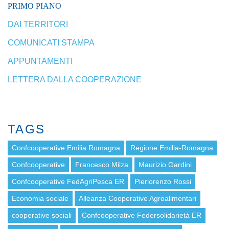
PRIMO PIANO
DAI TERRITORI
COMUNICATI STAMPA
APPUNTAMENTI
LETTERA DALLA COOPERAZIONE
TAGS
Confcooperative Emilia Romagna
Regione Emilia-Romagna
Confcooperative
Francesco Milza
Maurizio Gardini
Confcooperative FedAgriPesca ER
Pierlorenzo Rossi
Economia sociale
Alleanza Cooperative Agroalimentari
cooperative sociali
Confcooperative Federsolidarietà ER