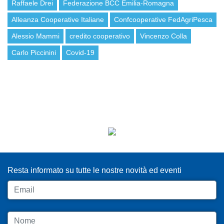
Raffaele Drei
Federazione BCC Emilia-Romagna
Alleanza Cooperative Italiane
Confcooperative FedAgriPesca
Alessio Mammi
credito cooperativo
Vincenzo Colla
Carlo Piccinini
Covid-19
ISCRIVITI ALLA NEWSLETTER
Resta informato su tutte le nostre novità ed eventi
Email
Nome