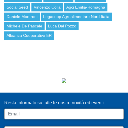
Social Seed
Vincenzo Colla
Agci Emilia-Romagna
Daniele Montroni
Legacoop Agroalimentare Nord Italia
Michele De Pascale
Luca Dal Pozzo
Alleanza Cooperative ER
ISCRIVITI ALLA NEWSLETTER
Resta informato su tutte le nostre novità ed eventi
Email