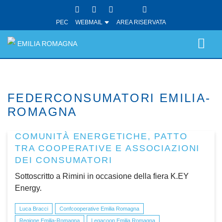
PEC
WEBMAIL
AREA RISERVATA
EMILIA ROMAGNA
FEDERCONSUMATORI EMILIA-
ROMAGNA
COMUNITÀ ENERGETICHE, PATTO
TRA COOPERATIVE E ASSOCIAZIONI
DEI CONSUMATORI
Sottoscritto a Rimini in occasione della fiera K.EY
Energy.
Luca Bracci
Confcooperative Emilia Romagna
Regione Emilia-Romagna
Legacoop Emilia Romagna