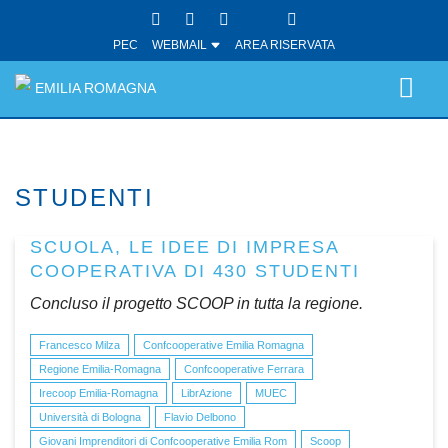
PEC
WEBMAIL
AREA RISERVATA
EMILIA ROMAGNA
STUDENTI
SCUOLA, LE IDEE DI IMPRESA
COOPERATIVA DI 430 STUDENTI
Concluso il progetto SCOOP in tutta la regione.
Francesco Milza
Confcooperative Emilia Romagna
Regione Emilia-Romagna
Confcooperative Ferrara
Irecoop Emilia-Romagna
LibrAzione
MUEC
Università di Bologna
Flavio Delbono
Giovani Imprenditori di Confcooperative Emilia Rom
Scoop