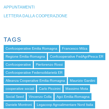
APPUNTAMENTI
LETTERA DALLA COOPERAZIONE
TAGS
Confcooperative Emilia Romagna
Francesco Milza
Regione Emilia-Romagna
Confcooperative FedAgriPesca ER
Confcooperative
Pierlorenzo Rossi
Confcooperative Federsolidarietà ER
Alleanza Cooperative Emilia-Romagna
Maurizio Gardini
cooperative sociali
Carlo Piccinini
Massimo Mota
Social Seed
Vincenzo Colla
Agci Emilia-Romagna
Daniele Montroni
Legacoop Agroalimentare Nord Italia