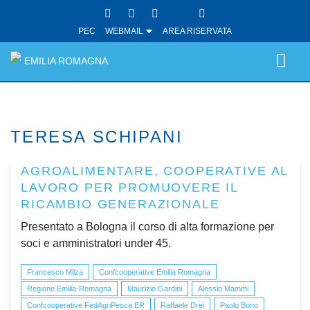
PEC
WEBMAIL
AREA RISERVATA
EMILIA ROMAGNA
TERESA SCHIPANI
AGROALIMENTARE, COOPERATIVE AL
LAVORO PER PROMUOVERE IL
RICAMBIO GENERAZIONALE
Presentato a Bologna il corso di alta formazione per
soci e amministratori under 45.
Francesco Milza
Confcooperative Emilia Romagna
Regione Emilia-Romagna
Maurizio Gardini
Alessio Mammi
Confcooperative FedAgriPesca ER
Raffaele Drei
Paolo Bono