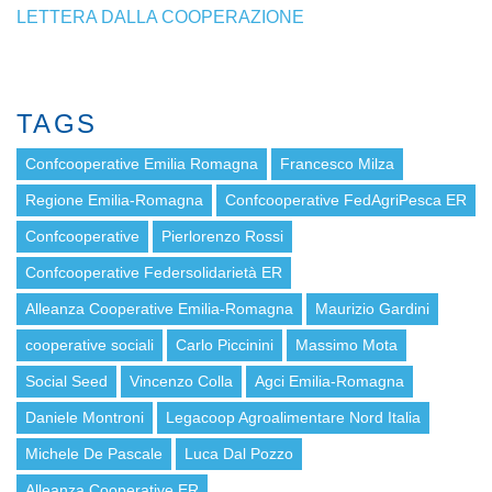
LETTERA DALLA COOPERAZIONE
TAGS
Confcooperative Emilia Romagna
Francesco Milza
Regione Emilia-Romagna
Confcooperative FedAgriPesca ER
Confcooperative
Pierlorenzo Rossi
Confcooperative Federsolidarietà ER
Alleanza Cooperative Emilia-Romagna
Maurizio Gardini
cooperative sociali
Carlo Piccinini
Massimo Mota
Social Seed
Vincenzo Colla
Agci Emilia-Romagna
Daniele Montroni
Legacoop Agroalimentare Nord Italia
Michele De Pascale
Luca Dal Pozzo
Alleanza Cooperative ER