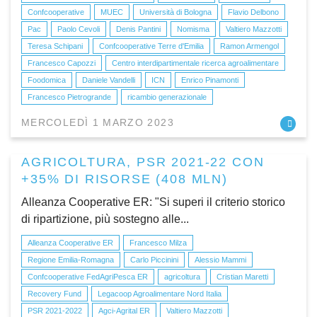
Confcooperative
MUEC
Università di Bologna
Flavio Delbono
Pac
Paolo Cevoli
Denis Pantini
Nomisma
Valtiero Mazzotti
Teresa Schipani
Confcooperative Terre d'Emilia
Ramon Armengol
Francesco Capozzi
Centro interdipartimentale ricerca agroalimentare
Foodomica
Daniele Vandelli
ICN
Enrico Pinamonti
Francesco Pietrogrande
ricambio generazionale
MERCOLEDÌ 1 MARZO 2023
AGRICOLTURA, PSR 2021-22 CON
+35% DI RISORSE (408 MLN)
Alleanza Cooperative ER: "Si superi il criterio storico
di ripartizione, più sostegno alle...
Alleanza Cooperative ER
Francesco Milza
Regione Emilia-Romagna
Carlo Piccinini
Alessio Mammi
Confcooperative FedAgriPesca ER
agricoltura
Cristian Maretti
Recovery Fund
Legacoop Agroalimentare Nord Italia
PSR 2021-2022
Agci-Agrital ER
Valtiero Mazzotti