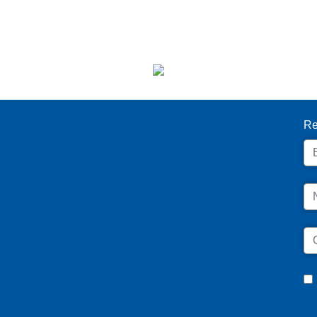
I
Re
Em
N
C