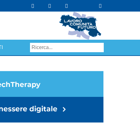
I
Search