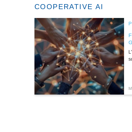
COOPERATIVE AI
P
L
s
M