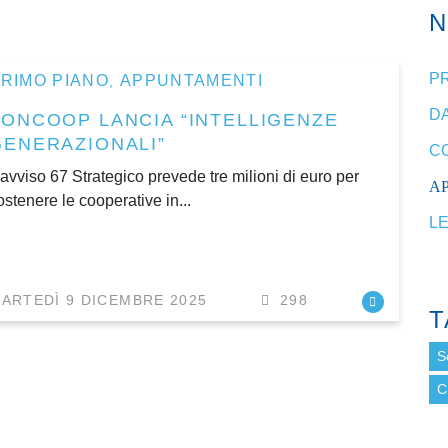
P
RIMO PIANO
APPUNTAMENTI
,
DA
FONCOOP LANCIA “INTELLIGENZE
GENERAZIONALI”
C
’avviso 67 Strategico prevede tre milioni di euro per
A
ostenere le cooperative in...
L
ARTEDÌ 9 DICEMBRE 2025
298
T
S
C