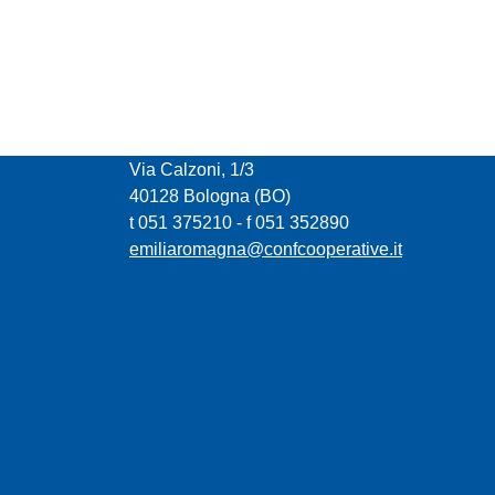
CONFCOOPERATIVE EMILIA ROMAGNA
Via Calzoni, 1/3
40128 Bologna (BO)
t 051 375210 - f 051 352890
emiliaromagna@confcooperative.it