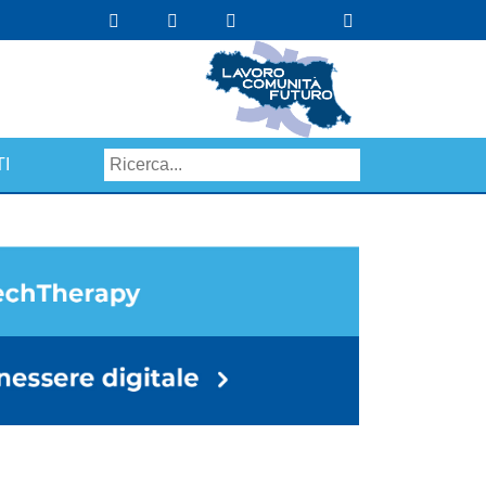
I
Search