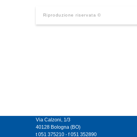
Riproduzione riservata ©
CONFCOOPERATIVE EMILIA ROMAGNA
Via Calzoni, 1/3
40128 Bologna (BO)
t 051 375210 - f 051 352890