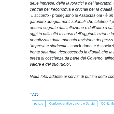
delle imprese, delle lavoratrici e dei lavoratori,
centrali per l’economia e cruciali per la qualità
"
L'accordo -
proseguono le Associazioni -
è un
garantire adeguamenti salariali che tutelino il p
ancora segnato dall’inflazione e dall’altro a s
oggi in difficoltà a causa dell’aggiudicazione t
penalizzate dalla mancata revisione dei prezzi n
“
Imprese e sindacati
– concludono le Associazi
fronte salariale, riconoscendo la dignità che la
presa di coscienza da parte del Governo, affinch
valore e del suo ruolo
”.
Nella foto, addette ai servizi di pulizia della c
TAG:
pulizie
Confcooperative Lavoro e Servizi
CCNL Mul