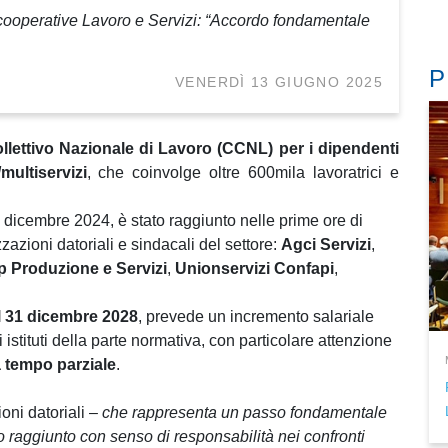
nfcooperative Lavoro e Servizi: “Accordo fondamentale
P
VENERDÌ 13 GIUGNO 2025
llettivo Nazionale di Lavoro (CCNL) per i dipendenti
multiservizi
, che coinvolge oltre 600mila lavoratrici e
1 dicembre 2024, è stato raggiunto nelle prime ore di
azioni datoriali e sindacali del settore:
Agci Servizi
,
 Produzione e Servizi
,
Unionservizi Confapi
,
l 31 dicembre 2028
, prevede un incremento salariale
 istituti della parte normativa, con particolare attenzione
a tempo parziale
.
oni datoriali –
che rappresenta un passo fondamentale
tato raggiunto con senso di responsabilità nei confronti