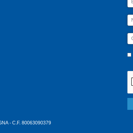
N
C
A - C.F. 80063090379