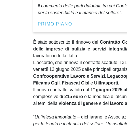
Il commento delle parti datoriali, tra cui Co
per la sostenibilità e il rilancio del settore”.
PRIMO PIANO
È stato sottoscritto il rinnovo del
Contratto Co
delle imprese di pulizia e servizi integrati/
lavoratori in tutta Italia.
L’accordo, che rinnova il contratto scaduto il 3
venerdì 13 giugno 2025 dalle principali organizz
Confcooperative Lavoro e Servizi
,
Legacoop
Filcams Cgil
,
Fisascat Cisl
e
Uiltrasporti
.
Il nuovo contratto, valido dal
1° giugno 2025 a
complessivo di
215 euro
e la modifica di alcuni
ai temi della
violenza di genere
e del
lavoro 
“
Un’intesa importante
– dichiarano le Associazi
per la tenuta e il rilancio del settore. Un risul