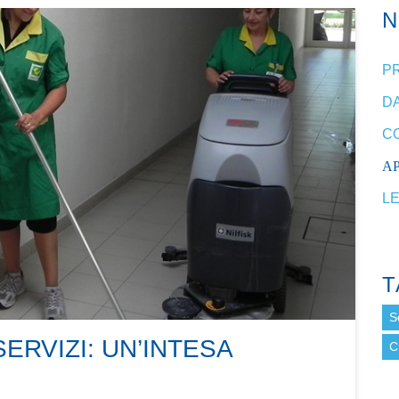
P
DA
C
A
L
T
S
ERVIZI: UN’INTESA
C