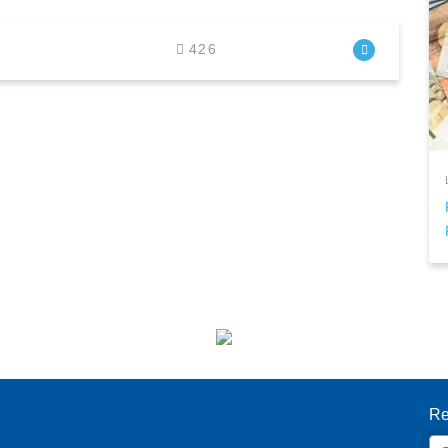
426
I
Re
Em