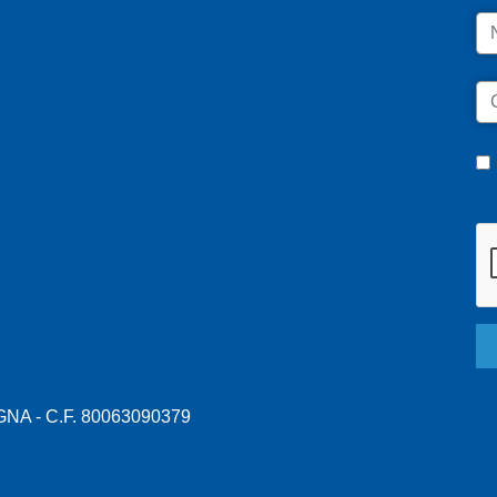
N
C
A - C.F. 80063090379