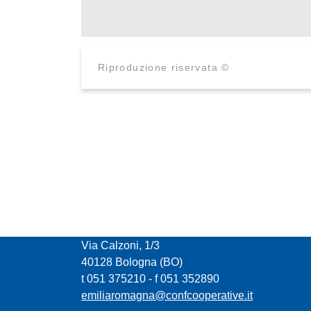
Riproduzione riservata ©
CONFCOOPERATIVE EMILIA ROMAGNA
Via Calzoni, 1/3
40128 Bologna (BO)
t 051 375210 - f 051 352890
emiliaromagna@confcooperative.it