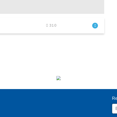
310
I
Re
Em