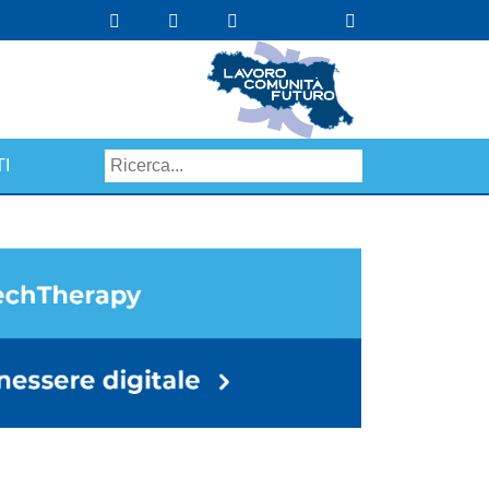
I
Search