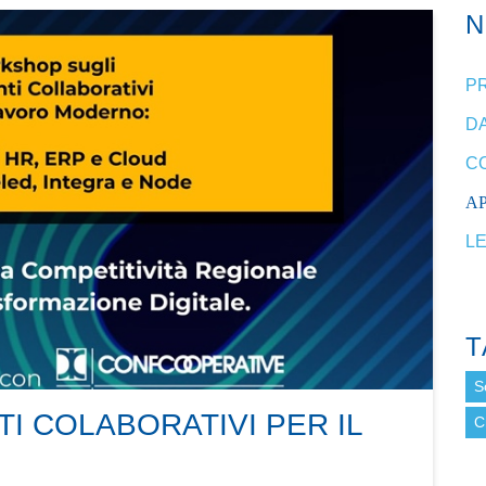
P
DA
C
A
L
T
S
 COLABORATIVI PER IL
C