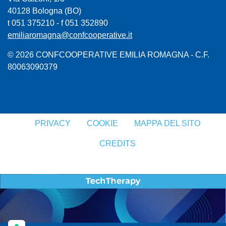
40128 Bologna (BO)
t 051 375210 - f 051 352890
emiliaromagna@confcooperative.it
© 2026 CONFCOOPERATIVE EMILIA ROMAGNA - C.F.
80063090379
PRIVACY
COOKIE
MAPPA DEL SITO
CREDITS