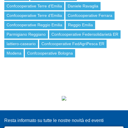
Confcooperative Terre d'Emilia
Daniele Ravaglia
Confcooperative Terre d’Emilia
Confcooperative Ferrara
Confcooperative Reggio Emilia
Reggio Emilia
Parmigiano Reggiano
Confcooperative Federsolidarietà ER
lattiero-caseario
Confcooperative FedAgriPesca ER
Modena
Confcooperative Bologna
ISCRIVITI ALLA NEWSLETTER
Resta informato su tutte le nostre novità ed eventi