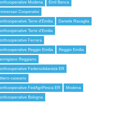
onfcooperative Modena
Emil Banca
nniversari Cooperativi
onfcooperative Terre d'Emilia
Daniele Ravaglia
onfcooperative Terre d’Emilia
onfcooperative Ferrara
onfcooperative Reggio Emilia
Reggio Emilia
armigiano Reggiano
onfcooperative Federsolidarietà ER
attiero-caseario
onfcooperative FedAgriPesca ER
Modena
onfcooperative Bologna