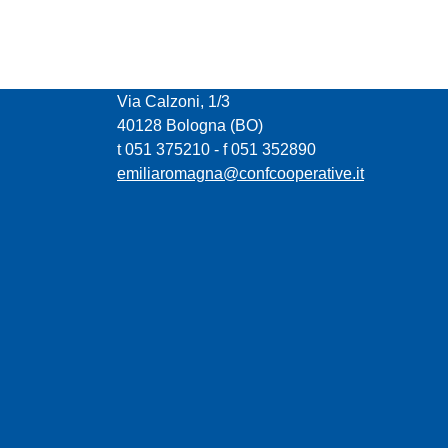
CONFCOOPERATIVE EMILIA ROMAGNA
Via Calzoni, 1/3
40128 Bologna (BO)
t 051 375210 - f 051 352890
emiliaromagna@confcooperative.it