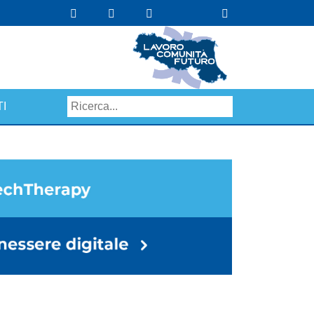
I
Search