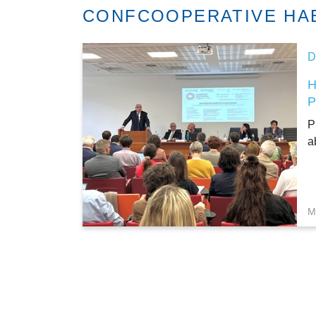
CONFCOOPERATIVE HAB
D
P
a
M