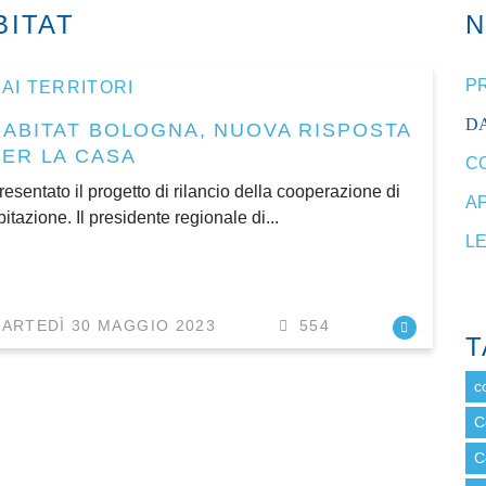
ITAT
P
AI TERRITORI
DA
HABITAT BOLOGNA, NUOVA RISPOSTA
PER LA CASA
C
resentato il progetto di rilancio della cooperazione di
A
bitazione. Il presidente regionale di...
L
ARTEDÌ 30 MAGGIO 2023
554
T
c
C
C