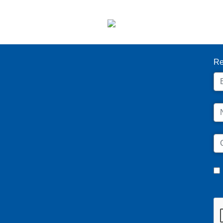
I
Re
Em
N
C