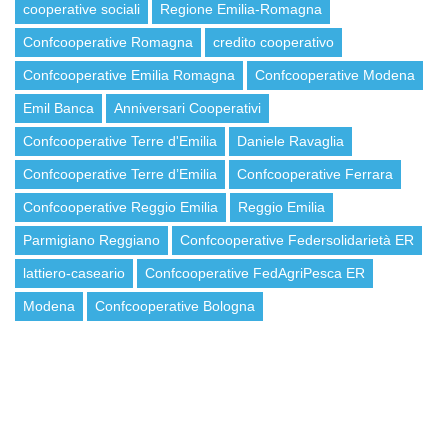
cooperative sociali
Regione Emilia-Romagna
Confcooperative Romagna
credito cooperativo
Confcooperative Emilia Romagna
Confcooperative Modena
Emil Banca
Anniversari Cooperativi
Confcooperative Terre d'Emilia
Daniele Ravaglia
Confcooperative Terre d’Emilia
Confcooperative Ferrara
Confcooperative Reggio Emilia
Reggio Emilia
Parmigiano Reggiano
Confcooperative Federsolidarietà ER
lattiero-caseario
Confcooperative FedAgriPesca ER
Modena
Confcooperative Bologna