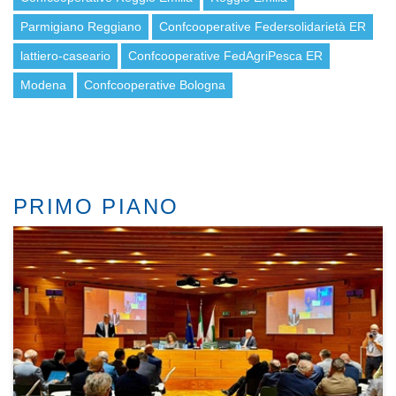
Parmigiano Reggiano
Confcooperative Federsolidarietà ER
lattiero-caseario
Confcooperative FedAgriPesca ER
Modena
Confcooperative Bologna
PRIMO PIANO