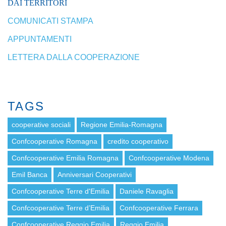
DAI TERRITORI
COMUNICATI STAMPA
APPUNTAMENTI
LETTERA DALLA COOPERAZIONE
TAGS
cooperative sociali
Regione Emilia-Romagna
Confcooperative Romagna
credito cooperativo
Confcooperative Emilia Romagna
Confcooperative Modena
Emil Banca
Anniversari Cooperativi
Confcooperative Terre d'Emilia
Daniele Ravaglia
Confcooperative Terre d’Emilia
Confcooperative Ferrara
Confcooperative Reggio Emilia
Reggio Emilia