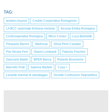
TAG:
workers buyout
Credito Cooperativo Romagnolo
LA BCC ravennate forlivese imolese
Irecoop Emilia-Romagna
Confcooperative Romagna
Mirco Coriaci
Luca Bartoletti
Pierpaolo Baroni
Startcoop
Silvia Pirini Casadei
Pier Nicola Ferri
Gianni Lombardi
Fabrizio Foschini
Giancarlo Babbi
BPER Banca
Roberto Boscherini
Marcello Prati
Sabrina Martelli
Casa +
Levante marinai di salvataggio
Società Costruzioni Segnaletica