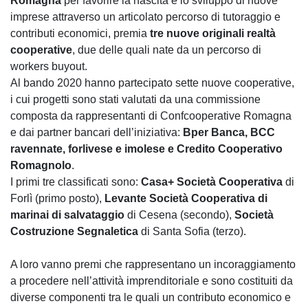
Romagna
per favorire la nascita e lo sviluppo di nuove
imprese attraverso un articolato percorso di tutoraggio e
contributi economici, premia
tre nuove originali realtà
cooperative
, due delle quali nate da un percorso di
workers buyout.
Al bando 2020 hanno partecipato sette nuove cooperative,
i cui progetti sono stati valutati da una commissione
composta da rappresentanti di Confcooperative Romagna
e dai partner bancari dell’iniziativa:
Bper Banca, BCC
ravennate, forlivese e imolese e Credito Cooperativo
Romagnolo
.
I primi tre classificati sono:
Casa+ Società Cooperativa
di
Forlì (primo posto),
Levante Società Cooperativa di
marinai di salvataggio
di Cesena (secondo),
Società
Costruzione Segnaletica
di Santa Sofia (terzo).
A loro vanno premi che rappresentano un incoraggiamento
a procedere nell’attività imprenditoriale e sono costituiti da
diverse componenti tra le quali un contributo economico e