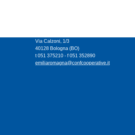
CONFCOOPERATIVE EMILIA ROMAGNA
Via Calzoni, 1/3
40128 Bologna (BO)
t 051 375210 - f 051 352890
emiliaromagna@confcooperative.it