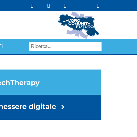
I
Search