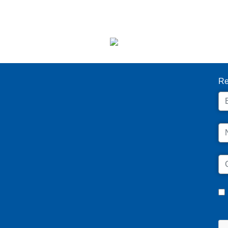
I
Re
Em
N
C