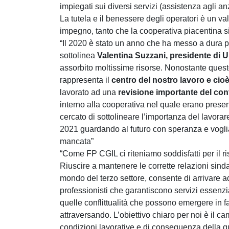
impiegati sui diversi servizi (assistenza agli anzi
La tutela e il benessere degli operatori è un 
impegno, tanto che la cooperativa piacentina s
“Il 2020 è stato un anno che ha messo a dura prov
sottolinea
Valentina Suzzani, presidente di 
assorbito moltissime risorse. Nonostante quest
rappresenta il
centro del nostro lavoro e cio
lavorato ad una
revisione importante del con
interno alla cooperativa nel quale erano presen
cercato di sottolineare l’importanza del lavora
2021 guardando al futuro con speranza e voglia 
mancata”
“Come FP CGIL ci riteniamo soddisfatti per il r
Riuscire a mantenere le corrette relazioni sindac
mondo del terzo settore, consente di arrivare 
professionisti che garantiscono servizi essenzi
quelle conflittualità che possono emergere in fa
attraversando. L’obiettivo chiaro per noi è il 
condizioni lavorative e di conseguenza della qual