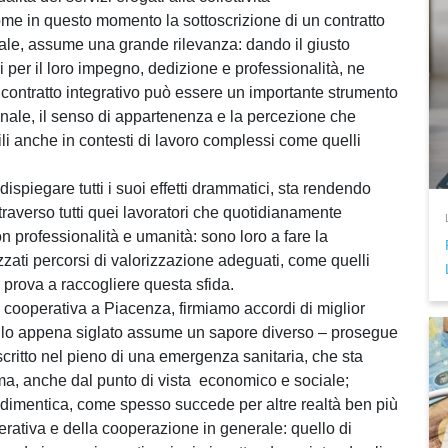
ome in questo momento la sottoscrizione di un contratto
iale, assume una grande rilevanza: dando il giusto
per il loro impegno, dedizione e professionalità, ne
 contratto integrativo può essere un importante strumento
onale, il senso di appartenenza e la percezione che
li anche in contesti di lavoro complessi come quelli
spiegare tutti i suoi effetti drammatici, sta rendendo
ttraverso tutti quei lavoratori che quotidianamente
on professionalità e umanità: sono loro a fare la
zzati percorsi di valorizzazione adeguati, come quelli
e prova a raccogliere questa sfida.
cooperativa a Piacenza, firmiamo accordi di miglior
quello appena siglato assume un sapore diverso – prosegue
critto nel pieno di una emergenza sanitaria, che sta
tema, anche dal punto di vista economico e sociale;
 dimentica, come spesso succede per altre realtà ben più
perativa e della cooperazione in generale: quello di