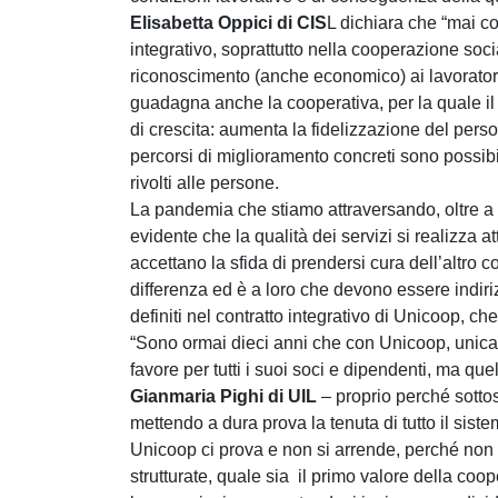
Elisabetta Oppici di CIS
L dichiara che “mai c
integrativo, soprattutto nella cooperazione soc
riconoscimento (anche economico) ai lavoratori 
guadagna anche la cooperativa, per la quale il
di crescita: aumenta la fidelizzazione del pers
percorsi di miglioramento concreti sono possibi
rivolti alle persone.
La pandemia che stiamo attraversando, oltre a di
evidente che la qualità dei servizi si realizza a
accettano la sfida di prendersi cura dell’altro c
differenza ed è a loro che devono essere indiri
definiti nel contratto integrativo di Unicoop, ch
“Sono ormai dieci anni che con Unicoop, unica 
favore per tutti i suoi soci e dipendenti, ma 
Gianmaria Pighi di UIL
– proprio perché sottos
mettendo a dura prova la tenuta di tutto il sis
Unicoop ci prova e non si arrende, perché non
strutturate, quale sia il primo valore della coo