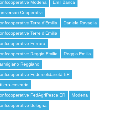
onfcooperative Modena
Emil Banca
nniversari Cooperativi
onfcooperative Terre d'Emilia
Daniele Ravaglia
onfcooperative Terre d’Emilia
onfcooperative Ferrara
onfcooperative Reggio Emilia
Reggio Emilia
armigiano Reggiano
onfcooperative Federsolidarietà ER
attiero-caseario
onfcooperative FedAgriPesca ER
Modena
onfcooperative Bologna