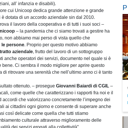
ani, all' infanzia e disabili).
P
valore cui Unicoop dedica grande attenzione e grande
i è dotata di un accordo aziendale sin dal 2010.
a il lavoro della cooperativa e di tutti i suoi soci –
Unicoop
– la pandemia che ci siamo trovati a gestire ha
o, non abbiamo mai perso di vista quello che
è le persone
. Proprio per questo motivo abbiamo
tratto aziendale
, frutto del lavoro di un sottogruppo
ti anche operatori dei servizi, documento nel quale si è
re bene. Ci sembra il modo migliore per aprire questo
di ritrovare una serenità che nell’ultimo anno ci è tanto
isultato ottenuto. – prosegue
Giovanni Baiardi di CGIL
–
ali, come quelle che caratterizzano i rapporti fra noi e il
ad accordi che valorizzano concretamente l’impegno dei
ali ai cittadini ogni giorno e consente di superare anche
si così delicate come quella che tutti stiamo
cambiamento culturale attraverso miglioramento delle
ità dei servizi erogati alla collettività”