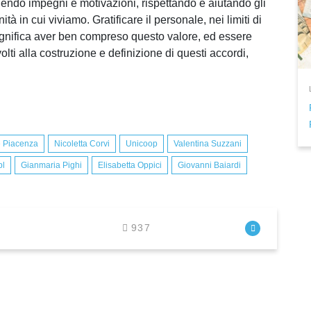
endo impegni e motivazioni, rispettando e aiutando gli
tà in cui viviamo. Gratificare il personale, nei limiti di
 significa aver ben compreso questo valore, ed essere
ti alla costruzione e definizione di questi accordi,
e Piacenza
Nicoletta Corvi
Unicoop
Valentina Suzzani
pl
Gianmaria Pighi
Elisabetta Oppici
Giovanni Baiardi
937