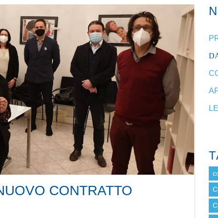
P
DA
C
A
L
T
c
L NUOVO CONTRATTO
C
C