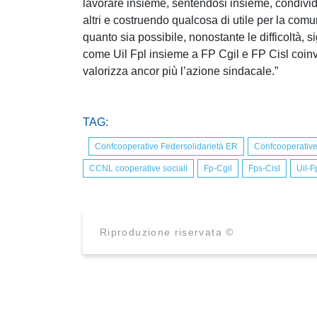
lavorare insieme, sentendosi insieme, condivid
altri e costruendo qualcosa di utile per la comuni
quanto sia possibile, nonostante le difficoltà,
come Uil Fpl insieme a FP Cgil e FP Cisl coinvol
valorizza ancor più l’azione sindacale.”
TAG:
Confcooperative Federsolidarietà ER
Confcooperativ
CCNL cooperative sociali
Fp-Cgil
Fps-Cisl
Uil-F
Riproduzione riservata ©