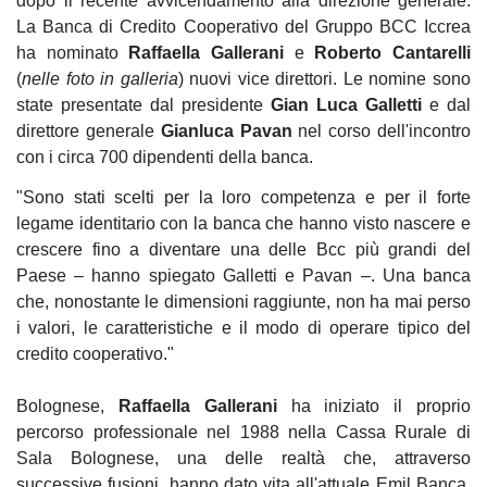
dopo il recente avvicendamento alla direzione generale.
La Banca di Credito Cooperativo del Gruppo BCC Iccrea
ha nominato
Raffaella Gallerani
e
Roberto Cantarelli
(
nelle foto in galleria
) nuovi vice direttori. Le nomine sono
state presentate dal presidente
Gian Luca Galletti
e dal
direttore generale
Gianluca Pavan
nel corso dell'incontro
con i circa 700 dipendenti della banca.
"Sono stati scelti per la loro competenza e per il forte
legame identitario con la banca che hanno visto nascere e
crescere fino a diventare una delle Bcc più grandi del
Paese – hanno spiegato Galletti e Pavan –. Una banca
che, nonostante le dimensioni raggiunte, non ha mai perso
i valori, le caratteristiche e il modo di operare tipico del
credito cooperativo."
Bolognese,
Raffaella Gallerani
ha iniziato il proprio
percorso professionale nel 1988 nella Cassa Rurale di
Sala Bolognese, una delle realtà che, attraverso
successive fusioni, hanno dato vita all'attuale Emil Banca.