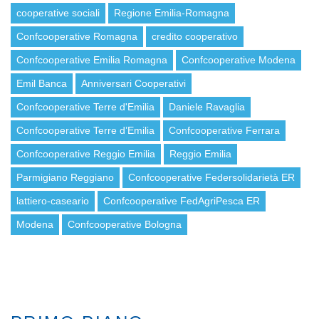
cooperative sociali
Regione Emilia-Romagna
Confcooperative Romagna
credito cooperativo
Confcooperative Emilia Romagna
Confcooperative Modena
Emil Banca
Anniversari Cooperativi
Confcooperative Terre d'Emilia
Daniele Ravaglia
Confcooperative Terre d’Emilia
Confcooperative Ferrara
Confcooperative Reggio Emilia
Reggio Emilia
Parmigiano Reggiano
Confcooperative Federsolidarietà ER
lattiero-caseario
Confcooperative FedAgriPesca ER
Modena
Confcooperative Bologna