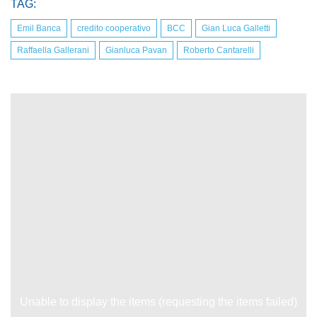
TAG:
Emil Banca
credito cooperativo
BCC
Gian Luca Galletti
Raffaella Gallerani
Gianluca Pavan
Roberto Cantarelli
Unable to display the items (requesting the items failed)