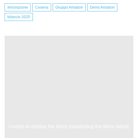
Innovazione
Cesena
Gruppo Amadori
Denis Amadori
bilancio 2025
Unable to display the items (requesting the items failed)