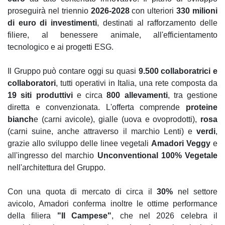
proseguirà nel triennio
2026-2028
con ulteriori
330 milioni
di euro di investimenti
, destinati al rafforzamento delle
filiere, al benessere animale, all'efficientamento
tecnologico e ai progetti ESG.
Il Gruppo può contare oggi su quasi
9.500 collaboratrici e
collaboratori
, tutti operativi in Italia, una rete composta da
19 siti produttivi
e circa
800 allevamenti
, tra gestione
diretta e convenzionata. L'offerta comprende
proteine
bianch
e (carni avicole), gialle (uova e ovoprodotti),
rosa
(carni suine, anche attraverso il marchio Lenti) e
verdi
,
grazie allo sviluppo delle linee vegetali
Amadori Veggy
e
all'ingresso del marchio
Unconventional 100% Vegetale
nell'architettura del Gruppo.
Con una quota di mercato di circa il
30%
nel settore
avicolo, Amadori conferma inoltre le ottime performance
della filiera
"Il Campese"
, che nel 2026 celebra il