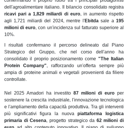
confermando il proprio ruolo tra i principali protagonisti
dell'agroalimentare italiano. Il bilancio consolidato registra
ricavi pari a 1,829 miliardi di euro
, in aumento rispetto
agli 1,721 miliardi del 2024, mentre l'
Ebitda
sale a
195
milioni di euro
, con un'incidenza sul fatturato superiore al
10%.
I risultati confermano il percorso delineato dal Piano
Strategico del Gruppo, che nel corso dell'anno ha
consolidato il proprio posizionamento come
"The Italian
Protein Company"
, rafforzando un'offerta sempre più
ampia di proteine animali e vegetali provenienti da filiere
controllate.
Nel 2025 Amadori ha investito
87 milioni di euro
per
sostenere la crescita industriale, l'innovazione tecnologica
e l'ampliamento della capacità produttiva. Tra gli interventi
più significativi figura la nuova
piattaforma logistica
primaria di Cesena
, progetto strategico da
62 milioni di
euro
ad alto contenuto innovativo. Il piano di sviluppo