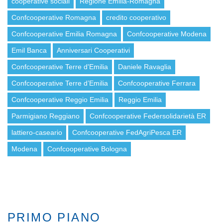
cooperative sociali
Regione Emilia-Romagna
Confcooperative Romagna
credito cooperativo
Confcooperative Emilia Romagna
Confcooperative Modena
Emil Banca
Anniversari Cooperativi
Confcooperative Terre d'Emilia
Daniele Ravaglia
Confcooperative Terre d’Emilia
Confcooperative Ferrara
Confcooperative Reggio Emilia
Reggio Emilia
Parmigiano Reggiano
Confcooperative Federsolidarietà ER
lattiero-caseario
Confcooperative FedAgriPesca ER
Modena
Confcooperative Bologna
PRIMO PIANO