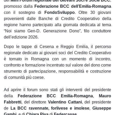
del
Mini Forum regionale dei Giovani Soci e Socie BCC
,
promosso dalla
Federazione BCC dell’Emilia-Romagna
con il sostegno di
FondoSviluppo
. Oltre 30 giovani
provenienti dalle Banche di Credito Cooperativo della
regione hanno partecipato alla giornata dedicata al tema
“Noi siamo Gen-D. Generazione Dono”, filo conduttore
dell’edizione 2026.
Dopo le tappe di Cesena e Reggio Emilia, il percorso
regionale dedicato ai giovani soci del Credito Cooperativo
è tornato in Romagna con un momento di incontro,
confronto e formazione incentrato sul valore del dono come
strumento di partecipazione, responsabilità e costruzione
di comunità più coese.
Ad aprire il forum sono stati gli interventi del presidente
della
Federazione BCC Emilia-Romagna
,
Mauro
Fabbretti
, del direttore
Valentino Cattani
, del presidente
de
La BCC ravennate, forlivese e imolese
,
Giuseppe
Gambi
, e di
Chiara Piva
di
Federcasse
.