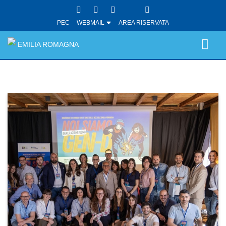
PEC
WEBMAIL
AREA RISERVATA
EMILIA ROMAGNA