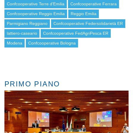
Confcooperative Terre d’Emilia
Confcooperative Ferrara
Confcooperative Reggio Emilia
Reggio Emilia
Parmigiano Reggiano
Confcooperative Federsolidarietà ER
lattiero-caseario
Confcooperative FedAgriPesca ER
Modena
Confcooperative Bologna
PRIMO PIANO