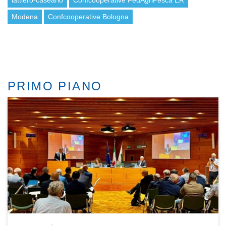
lattiero-caseario
Confcooperative FedAgriPesca ER
Modena
Confcooperative Bologna
PRIMO PIANO