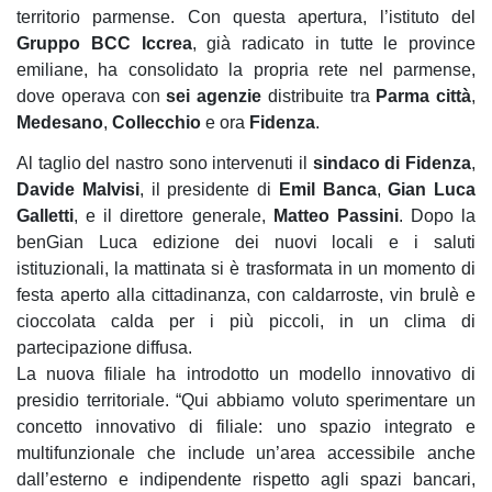
territorio parmense. Con questa apertura, l’istituto del
Gruppo BCC Iccrea
, già radicato in tutte le province
emiliane, ha consolidato la propria rete nel parmense,
dove operava con
sei agenzie
distribuite tra
Parma città
,
Medesano
,
Collecchio
e ora
Fidenza
.
Al taglio del nastro sono intervenuti il
sindaco di Fidenza
,
Davide Malvisi
, il presidente di
Emil Banca
,
Gian Luca
Galletti
, e il direttore generale,
Matteo Passini
. Dopo la
benGian Luca edizione dei nuovi locali e i saluti
istituzionali, la mattinata si è trasformata in un momento di
festa aperto alla cittadinanza, con caldarroste, vin brulè e
cioccolata calda per i più piccoli, in un clima di
partecipazione diffusa.
La nuova filiale ha introdotto un modello innovativo di
presidio territoriale. “Qui abbiamo voluto sperimentare un
concetto innovativo di filiale: uno spazio integrato e
multifunzionale che include un’area accessibile anche
dall’esterno e indipendente rispetto agli spazi bancari,