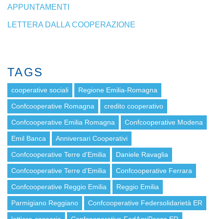
APPUNTAMENTI
LETTERA DALLA COOPERAZIONE
TAGS
cooperative sociali
Regione Emilia-Romagna
Confcooperative Romagna
credito cooperativo
Confcooperative Emilia Romagna
Confcooperative Modena
Emil Banca
Anniversari Cooperativi
Confcooperative Terre d'Emilia
Daniele Ravaglia
Confcooperative Terre d’Emilia
Confcooperative Ferrara
Confcooperative Reggio Emilia
Reggio Emilia
Parmigiano Reggiano
Confcooperative Federsolidarietà ER