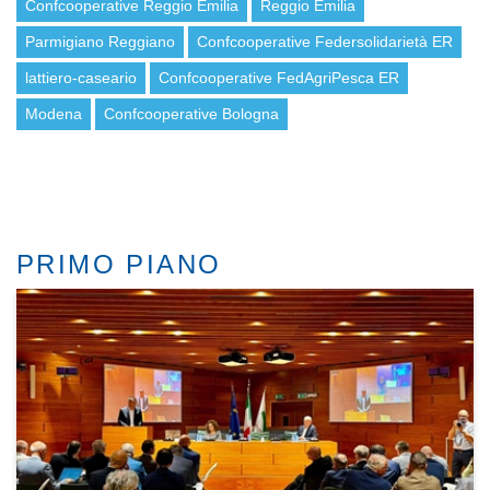
Confcooperative Reggio Emilia
Reggio Emilia
Parmigiano Reggiano
Confcooperative Federsolidarietà ER
lattiero-caseario
Confcooperative FedAgriPesca ER
Modena
Confcooperative Bologna
PRIMO PIANO