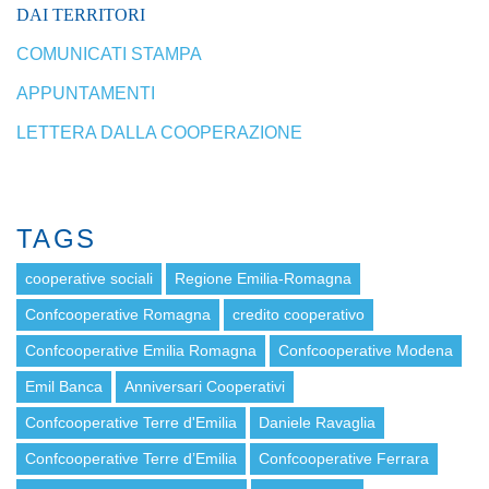
DAI TERRITORI
COMUNICATI STAMPA
APPUNTAMENTI
LETTERA DALLA COOPERAZIONE
TAGS
cooperative sociali
Regione Emilia-Romagna
Confcooperative Romagna
credito cooperativo
Confcooperative Emilia Romagna
Confcooperative Modena
Emil Banca
Anniversari Cooperativi
Confcooperative Terre d'Emilia
Daniele Ravaglia
Confcooperative Terre d’Emilia
Confcooperative Ferrara