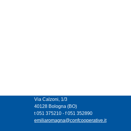
CONFCOOPERATIVE EMILIA ROMAGNA
Via Calzoni, 1/3
40128 Bologna (BO)
t 051 375210 - f 051 352890
emiliaromagna@confcooperative.it