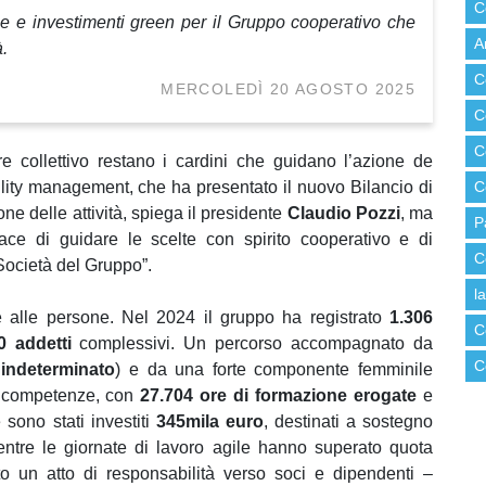
C
ne e investimenti green per il Gruppo cooperativo che
A
à.
C
MERCOLEDÌ 20 AGOSTO 2025
C
C
e collettivo restano i cardini che guidano l’azione de
ility management, che ha presentato il nuovo Bilancio di
C
ne delle attività, spiega il presidente
Claudio Pozzi
, ma
P
ace di guidare le scelte con spirito cooperativo e di
C
 Società del Gruppo”.
l
 alle persone. Nel 2024 il gruppo ha registrato
1.306
C
0 addetti
complessivi. Un percorso accompagnato da
C
indeterminato
) e da una forte componente femminile
e competenze, con
27.704 ore di formazione erogate
e
 sono stati investiti
345mila euro
, destinati a sostegno
mentre le giornate di lavoro agile hanno superato quota
to un atto di responsabilità verso soci e dipendenti –