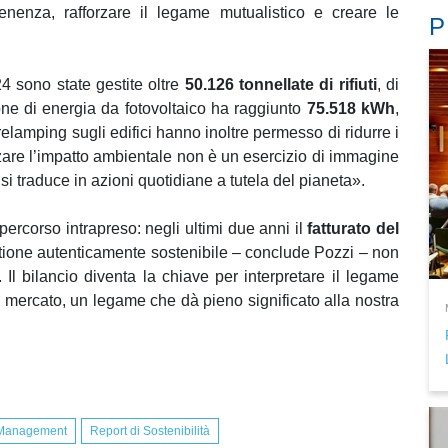
tenenza, rafforzare il legame mutualistico e creare le
P
4 sono state gestite oltre
50.126 tonnellate di rifiuti
, di
one di energia da fotovoltaico ha raggiunto
75.518 kWh
,
relamping sugli edifici hanno inoltre permesso di ridurre i
zare l’impatto ambientale non è un esercizio di immagine
 traduce in azioni quotidiane a tutela del pianeta».
 percorso intrapreso: negli ultimi due anni il
fatturato del
tione autenticamente sostenibile – conclude Pozzi – non
Il bilancio diventa la chiave per interpretare il legame
 mercato, un legame che dà pieno significato alla nostra
y Management
Report di Sostenibilità