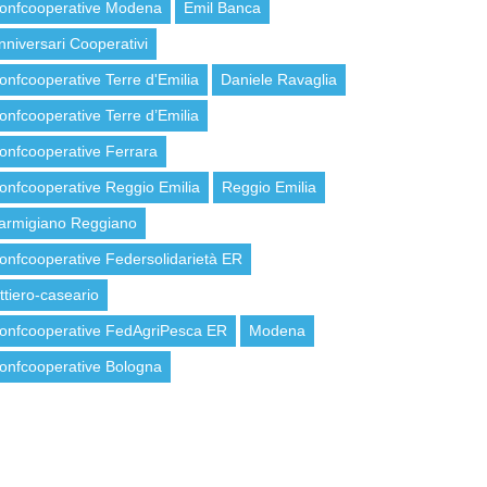
onfcooperative Modena
Emil Banca
nniversari Cooperativi
onfcooperative Terre d'Emilia
Daniele Ravaglia
onfcooperative Terre d’Emilia
onfcooperative Ferrara
onfcooperative Reggio Emilia
Reggio Emilia
armigiano Reggiano
onfcooperative Federsolidarietà ER
attiero-caseario
onfcooperative FedAgriPesca ER
Modena
onfcooperative Bologna