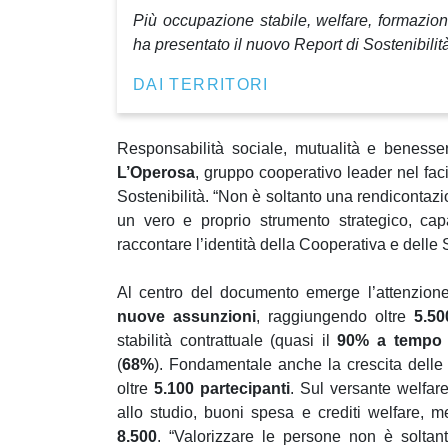
Più occupazione stabile, welfare, formazio
ha presentato il nuovo Report di Sostenibilit
DAI TERRITORI
Responsabilità sociale, mutualità e benesser
L’Operosa
, gruppo cooperativo leader nel fac
Sostenibilità. “Non è soltanto una rendicontazio
un vero e proprio strumento strategico, cap
raccontare l’identità della Cooperativa e delle
Al centro del documento emerge l’attenzione
nuove assunzioni
, raggiungendo oltre
5.50
stabilità contrattuale (quasi il
90% a tempo 
(
68%
). Fondamentale anche la crescita dell
oltre
5.100 partecipanti
. Sul versante welfare
allo studio, buoni spesa e crediti welfare, 
8.500
. “Valorizzare le persone non è soltan