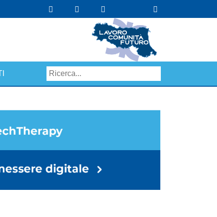
I
Search