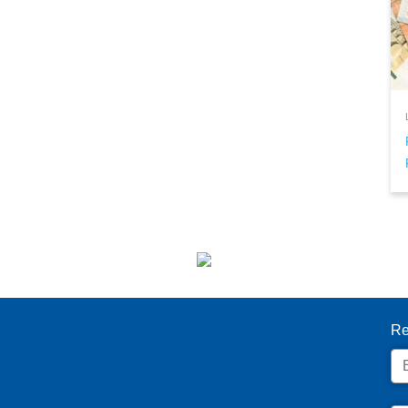
I
Re
Em