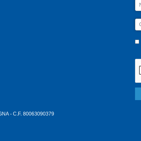
N
C
A - C.F. 80063090379