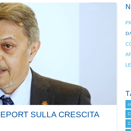
P
DA
C
A
L
T
c
REPORT SULLA CRESCITA
C
C