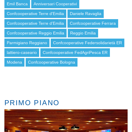
Emil Banca
Anniversari Cooperativi
Confcooperative Terre d'Emilia
Daniele Ravaglia
Confcooperative Terre d’Emilia
Confcooperative Ferrara
Confcooperative Reggio Emilia
Reggio Emilia
Parmigiano Reggiano
Confcooperative Federsolidarietà ER
lattiero-caseario
Confcooperative FedAgriPesca ER
Modena
Confcooperative Bologna
PRIMO PIANO