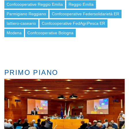
Confcooperative Reggio Emilia
Reggio Emilia
Parmigiano Reggiano
Confcooperative Federsolidarietà ER
lattiero-caseario
Confcooperative FedAgriPesca ER
Modena
Confcooperative Bologna
PRIMO PIANO