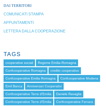
DAI TERRITORI
COMUNICATI STAMPA
APPUNTAMENTI
LETTERA DALLA COOPERAZIONE
TAGS
cooperative sociali
Regione Emilia-Romagna
Confcooperative Romagna
credito cooperativo
Confcooperative Emilia Romagna
Confcooperative Modena
Emil Banca
Anniversari Cooperativi
Confcooperative Terre d'Emilia
Daniele Ravaglia
Confcooperative Terre d’Emilia
Confcooperative Ferrara