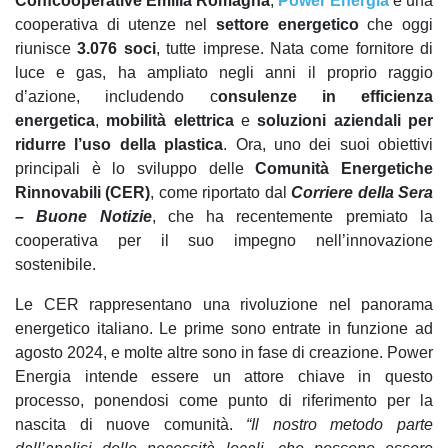
Confcooperative Emilia Romagna
,
Power Energia
è una
cooperativa di utenze nel
settore energetico
che oggi
riunisce
3.076 soci
, tutte imprese. Nata come fornitore di
luce e gas, ha ampliato negli anni il proprio raggio
d’azione, includendo c
onsulenze in efficienza
energetica
,
mobilità elettrica
e
soluzioni aziendali per
ridurre l’uso della plastica
. Ora, uno dei suoi obiettivi
principali è lo sviluppo delle
Comunità Energetiche
Rinnovabili (CER)
, come riportato dal
Corriere della Sera
– Buone Notizie
, che ha recentemente premiato la
cooperativa per il suo impegno nell’innovazione
sostenibile.
Le CER rappresentano una rivoluzione nel panorama
energetico italiano. Le prime sono entrate in funzione ad
agosto 2024, e molte altre sono in fase di creazione. Power
Energia intende essere un attore chiave in questo
processo, ponendosi come punto di riferimento per la
nascita di nuove comunità.
“Il nostro metodo parte