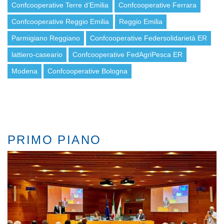
Confcooperative Terre d’Emilia
Confcooperative Ferrara
Confcooperative Reggio Emilia
Reggio Emilia
Parmigiano Reggiano
Confcooperative Federsolidarietà ER
lattiero-caseario
Confcooperative FedAgriPesca ER
Modena
Confcooperative Bologna
PRIMO PIANO