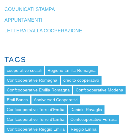
COMUNICATI STAMPA
APPUNTAMENTI
LETTERA DALLA COOPERAZIONE
TAGS
cooperative sociali
Regione Emilia-Romagna
Confcooperative Romagna
credito cooperativo
Confcooperative Emilia Romagna
Confcooperative Modena
Emil Banca
Anniversari Cooperativi
Confcooperative Terre d'Emilia
Daniele Ravaglia
Confcooperative Terre d’Emilia
Confcooperative Ferrara
Confcooperative Reggio Emilia
Reggio Emilia