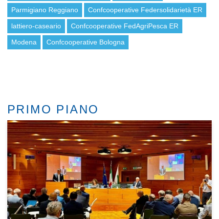
Parmigiano Reggiano
Confcooperative Federsolidarietà ER
lattiero-caseario
Confcooperative FedAgriPesca ER
Modena
Confcooperative Bologna
PRIMO PIANO