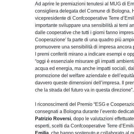
Ad aprire le premiazioni tenutesi al MUG di Emi
consigliera delegata del Comune di Bologna. Ha 
vicepresidente di Confcooperative Terre d’Emili
importante sviluppare una sensibilità ai temi amb
dalle cooperative che tutti i giorni fanno impr
Cooperazione' fa parte di una quadro più ampio
promuovere una sensibilità di impresa ancora pi
I premi conferiti mirano a indicare esempi e opp
“oggi è essenziale misurare gli impatti ambienta
acqua ed energia, ma anche impatti sociali, dal
promozione del welfare aziendale e dell’equi
davvero queste dimensioni dell’impresa. Il pr
che la strada del futuro va in questa direzione”.
I riconoscimenti del Premio “ESG e Cooperazio
consegnati a Bologna durante l’evento dedicat
Patrizio Roversi
, dopo le valutazioni effettua
esperti, scelti da Confcooperative Terre d’Emil
Emilia
, che hanno sostenuto e collaborato al p