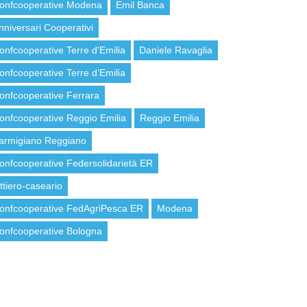
onfcooperative Modena
Emil Banca
nniversari Cooperativi
onfcooperative Terre d'Emilia
Daniele Ravaglia
onfcooperative Terre d’Emilia
onfcooperative Ferrara
onfcooperative Reggio Emilia
Reggio Emilia
armigiano Reggiano
onfcooperative Federsolidarietà ER
attiero-caseario
onfcooperative FedAgriPesca ER
Modena
onfcooperative Bologna