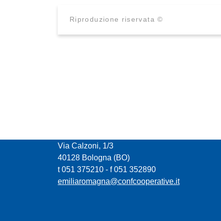
Riproduzione riservata ©
CONFCOOPERATIVE EMILIA ROMAGNA
Via Calzoni, 1/3
40128 Bologna (BO)
t 051 375210 - f 051 352890
emiliaromagna@confcooperative.it