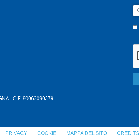
C
A - C.F. 80063090379
PRIVACY
COOKIE
MAPPA DEL SITO
CREDIT