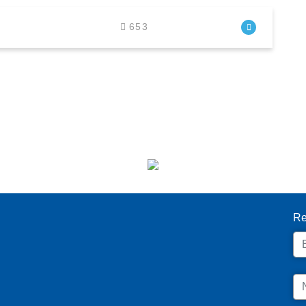
653
I
Re
Em
N