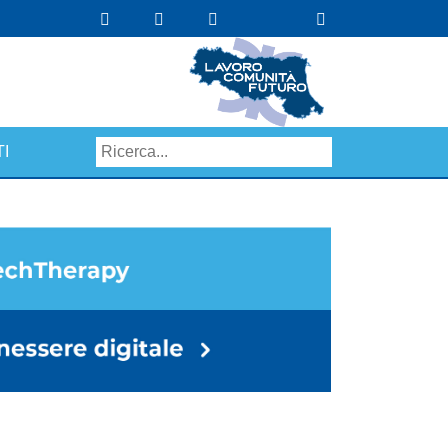
I
Search