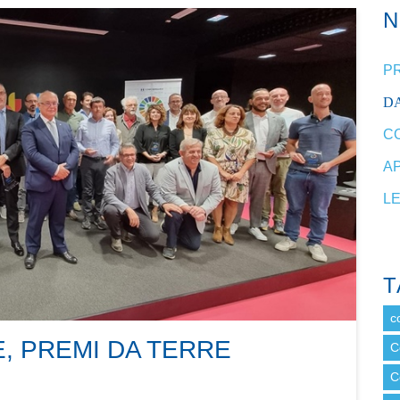
P
DA
C
A
L
T
c
, PREMI DA TERRE
C
C