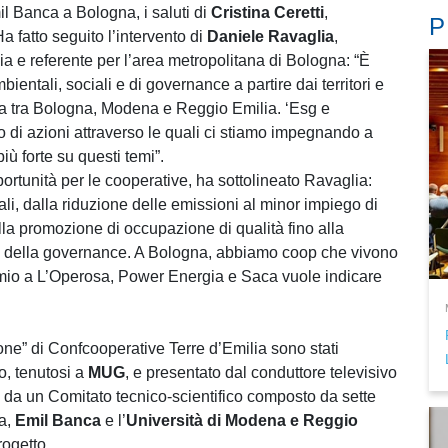
l Banca a Bologna, i saluti di
Cristina Ceretti
,
P
fatto seguito l’intervento di
Daniele Ravaglia
,
a e referente per l’area metropolitana di Bologna: “È
ientali, sociali e di governance a partire dai territori e
esa tra Bologna, Modena e Reggio Emilia. ‘Esg e
 di azioni attraverso le quali ci stiamo impegnando a
ù forte su questi temi”.
ortunità per le cooperative, ha sottolineato Ravaglia:
li, dalla riduzione delle emissioni al minor impiego di
la promozione di occupazione di qualità fino alla
tà della governance. A Bologna, abbiamo coop che vivono
emio a L’Operosa, Power Energia e Saca vuole indicare
ne” di Confcooperative Terre d’Emilia sono stati
o, tenutosi a
MUG
, e presentato dal conduttore televisivo
te da un Comitato tecnico-scientifico composto da sette
ia,
Emil Banca
e l’
Università di Modena e Reggio
rogetto.