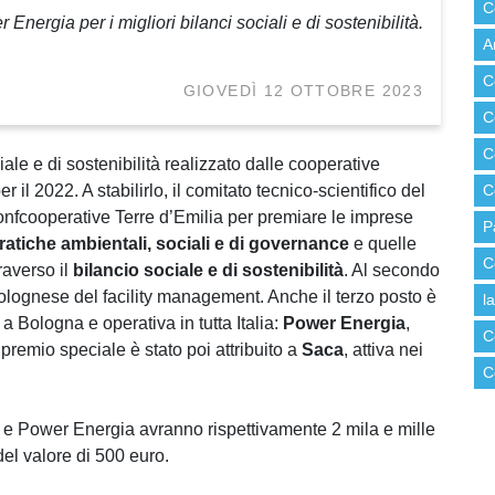
C
ergia per i migliori bilanci sociali e di sostenibilità.
A
C
GIOVEDÌ 12 OTTOBRE 2023
C
C
iale e di sostenibilità realizzato dalle cooperative
er il 2022. A stabilirlo, il comitato tecnico-scientifico del
C
 Confcooperative Terre d’Emilia per premiare le imprese
P
pratiche ambientali, sociali e di governance
e quelle
C
raverso il
bilancio sociale e di sostenibilità
. Al secondo
olognese del facility management. Anche il terzo posto è
l
 Bologna e operativa in tutta Italia:
Power Energia
,
C
l premio speciale è stato poi attribuito a
Saca
, attiva nei
C
 e Power Energia avranno rispettivamente 2 mila e mille
del valore di 500 euro.