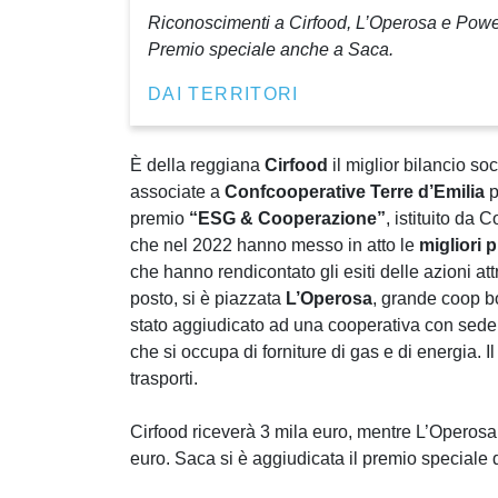
Riconoscimenti a Cirfood, L’Operosa e Power En
Premio speciale anche a Saca.
DAI TERRITORI
È della reggiana
Cirfood
il miglior bilancio soc
associate a
Confcooperative Terre d’Emilia
p
premio
“ESG & Cooperazione”
, istituito da
che nel 2022 hanno messo in atto le
migliori 
che hanno rendicontato gli esiti delle azioni att
posto, si è piazzata
L’Operosa
, grande coop b
stato aggiudicato ad una cooperativa con sede a
che si occupa di forniture di gas e di energia. I
trasporti.
Cirfood riceverà 3 mila euro, mentre L’Operosa
euro. Saca si è aggiudicata il premio speciale 