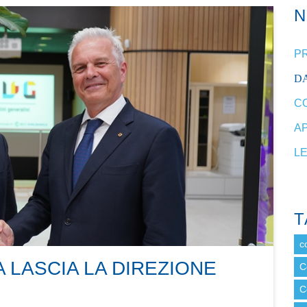
P
DA
C
A
L
T
c
A LASCIA LA DIREZIONE
C
C