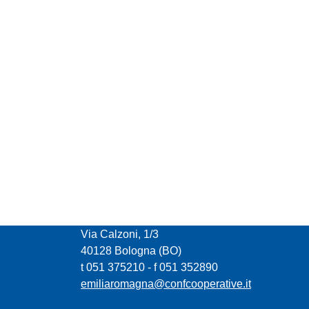
CONFCOOPERATIVE EMILIA ROMAGNA
Via Calzoni, 1/3
40128 Bologna (BO)
t 051 375210 - f 051 352890
emiliaromagna@confcooperative.it