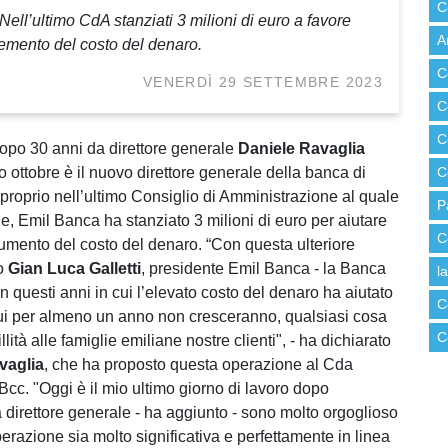
C
ll’ultimo CdA stanziati 3 milioni di euro a favore
A
remento del costo del denaro.
C
VENERDÌ 29 SETTEMBRE 2023
C
C
dopo 30 anni da direttore generale
Daniele Ravaglia
o ottobre è il nuovo direttore generale della banca di
C
 proprio nell’ultimo Consiglio di Amministrazione al quale
P
, Emil Banca ha stanziato 3 milioni di euro per aiutare
C
aumento del costo del denaro. “Con questa ulteriore
to
Gian Luca Galletti
, presidente Emil Banca - la Banca
l
in questi anni in cui l’elevato costo del denaro ha aiutato
C
mutui per almeno un anno non cresceranno, qualsiasi cosa
C
tà alle famiglie emiliane nostre clienti", - ha dichiarato
vaglia
, che ha proposto questa operazione al Cda
 Bcc. "Oggi è il mio ultimo giorno di lavoro dopo
a direttore generale - ha aggiunto - sono molto orgoglioso
razione sia molto significativa e perfettamente in linea