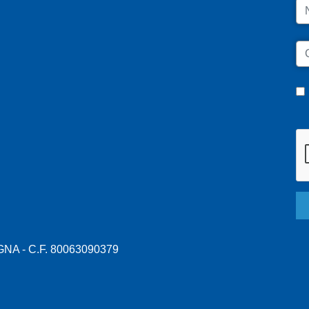
N
C
A - C.F. 80063090379