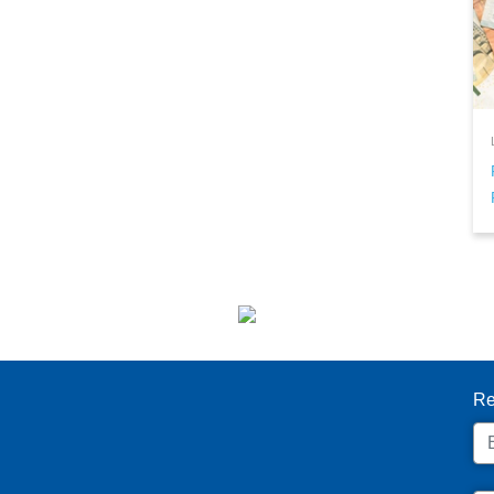
I
Re
Em