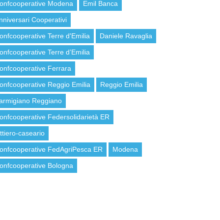
onfcooperative Modena
Emil Banca
nniversari Cooperativi
onfcooperative Terre d'Emilia
Daniele Ravaglia
onfcooperative Terre d’Emilia
onfcooperative Ferrara
onfcooperative Reggio Emilia
Reggio Emilia
armigiano Reggiano
onfcooperative Federsolidarietà ER
attiero-caseario
onfcooperative FedAgriPesca ER
Modena
onfcooperative Bologna