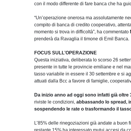
con il modo differente di fare banca che ha guid
“Un’operazione onerosa ma assolutamente neces
compito di banca di credito cooperativo, attenta 
momento si trova in difficoltà”, ha commentato
prenderà da Ravaglia il timone di Emil Banca.
FOCUS SULL’OPERAZIONE
Questa iniziativa, deliberata lo scorso 26 sett
presente in tutte le provincie emiliane e nel m
tasso variabile in essere il 30 settembre e si ag
attuati dalla Bcc a favore di famiglie, cooperati
Da inizio anno ad oggi sono infatti già oltre 
riviste le condizioni,
abbassando lo spread, i
sospendendo le rate o trasformando il tasso 
L’85% delle rinegoziazioni già andate a buon fi
restante 15% ha interessato mutui accesi da coo