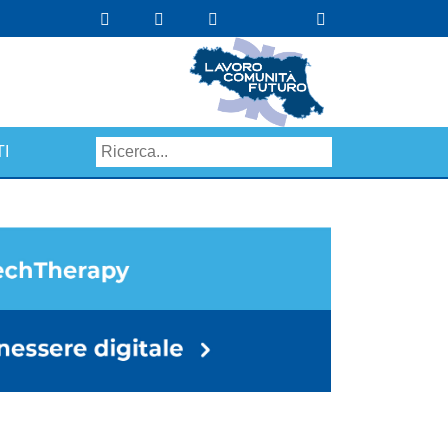
I
Search