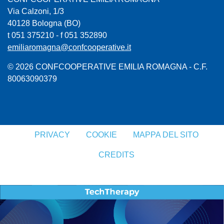
Via Calzoni, 1/3
40128 Bologna (BO)
t 051 375210 - f 051 352890
emiliaromagna@confcooperative.it
© 2026 CONFCOOPERATIVE EMILIA ROMAGNA - C.F.
80063090379
PRIVACY
COOKIE
MAPPA DEL SITO
CREDITS