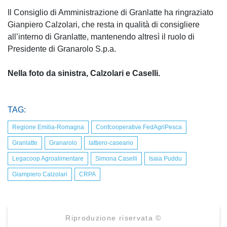
Il Consiglio di Amministrazione di Granlatte ha ringraziato
Gianpiero Calzolari, che resta in qualità di consigliere
all’interno di Granlatte, mantenendo altresì il ruolo di
Presidente di Granarolo S.p.a.
Nella foto da sinistra, Calzolari e Caselli.
TAG:
Regione Emilia-Romagna
Confcooperative FedAgriPesca
Granlatte
Granarolo
lattiero-caseario
Legacoop Agroalimentare
Simona Caselli
Isaia Puddu
Giampiero Calzolari
CRPA
Riproduzione riservata ©