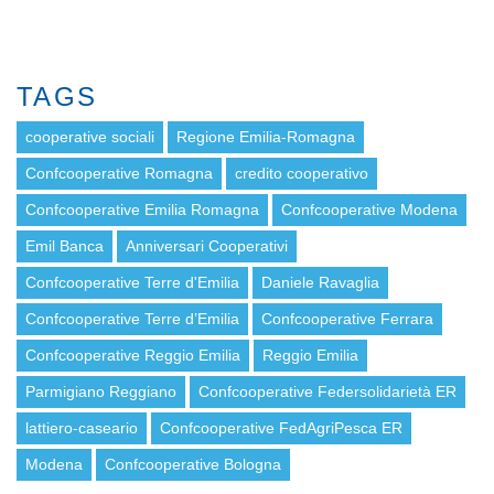
TAGS
cooperative sociali
Regione Emilia-Romagna
Confcooperative Romagna
credito cooperativo
Confcooperative Emilia Romagna
Confcooperative Modena
Emil Banca
Anniversari Cooperativi
Confcooperative Terre d'Emilia
Daniele Ravaglia
Confcooperative Terre d’Emilia
Confcooperative Ferrara
Confcooperative Reggio Emilia
Reggio Emilia
Parmigiano Reggiano
Confcooperative Federsolidarietà ER
lattiero-caseario
Confcooperative FedAgriPesca ER
Modena
Confcooperative Bologna