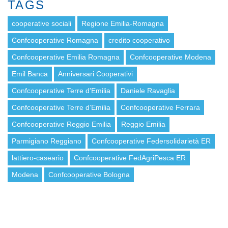
TAGS
cooperative sociali
Regione Emilia-Romagna
Confcooperative Romagna
credito cooperativo
Confcooperative Emilia Romagna
Confcooperative Modena
Emil Banca
Anniversari Cooperativi
Confcooperative Terre d'Emilia
Daniele Ravaglia
Confcooperative Terre d’Emilia
Confcooperative Ferrara
Confcooperative Reggio Emilia
Reggio Emilia
Parmigiano Reggiano
Confcooperative Federsolidarietà ER
lattiero-caseario
Confcooperative FedAgriPesca ER
Modena
Confcooperative Bologna