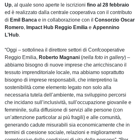
Up
, al quale sono aperte le iscrizioni
fino al 28 febbraio
ed è realizzato dalla centrale cooperativa con il contributo
di
Emil Banca
e in collaborazione con il
Consorzio Oscar
Romero
,
Impact Hub Reggio Emilia
e
Appennino
L’Hub
.
“Oggi – sottolinea il direttore settori di Confcooperative
Reggio Emilia,
Roberto Magnani
(
nella foto in gallery
) –
abbiamo bisogno di nuove imprese che arricchiscano il
tessuto imprenditoriale locale, ma abbiamo soprattutto
bisogno di imprese responsabili, che interpretino la
sostenibilità come elemento legato non solo alla
necessaria tutela dell’ambiente, ma sviluppino percorsi
che incidano sull’inclusività, sull’occupazione giovanile e
femminile, sulla diffusione di servizi alle persone (con
un’attenzione particolar ai più fragili) e alle comunità,
generando cadute misurabili sia economicamente che in
termini di coesione sociale, relazioni e miglioramento
complessivo delle condizioni di vita delle persone”. “Per