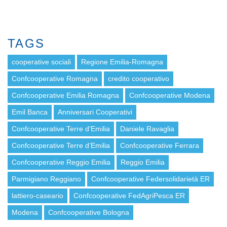
TAGS
cooperative sociali
Regione Emilia-Romagna
Confcooperative Romagna
credito cooperativo
Confcooperative Emilia Romagna
Confcooperative Modena
Emil Banca
Anniversari Cooperativi
Confcooperative Terre d'Emilia
Daniele Ravaglia
Confcooperative Terre d’Emilia
Confcooperative Ferrara
Confcooperative Reggio Emilia
Reggio Emilia
Parmigiano Reggiano
Confcooperative Federsolidarietà ER
lattiero-caseario
Confcooperative FedAgriPesca ER
Modena
Confcooperative Bologna