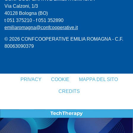
Via Calzoni, 1/3
40128 Bologna (BO)
t 051 375210 - f 051 352890
emiliaromagna@confcooperative.it
© 2026 CONFCOOPERATIVE EMILIA ROMAGNA - C.F.
80063090379
PRIVACY
COOKIE
MAPPA DEL SITO
CREDITS