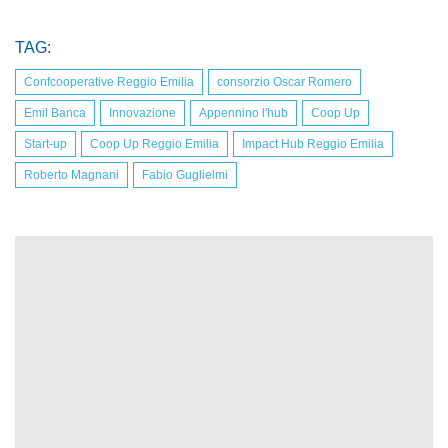
TAG:
Confcooperative Reggio Emilia
consorzio Oscar Romero
Emil Banca
Innovazione
Appennino l'hub
Coop Up
Start-up
Coop Up Reggio Emilia
Impact Hub Reggio Emilia
Roberto Magnani
Fabio Guglielmi