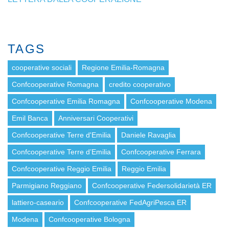
TAGS
cooperative sociali
Regione Emilia-Romagna
Confcooperative Romagna
credito cooperativo
Confcooperative Emilia Romagna
Confcooperative Modena
Emil Banca
Anniversari Cooperativi
Confcooperative Terre d'Emilia
Daniele Ravaglia
Confcooperative Terre d’Emilia
Confcooperative Ferrara
Confcooperative Reggio Emilia
Reggio Emilia
Parmigiano Reggiano
Confcooperative Federsolidarietà ER
lattiero-caseario
Confcooperative FedAgriPesca ER
Modena
Confcooperative Bologna