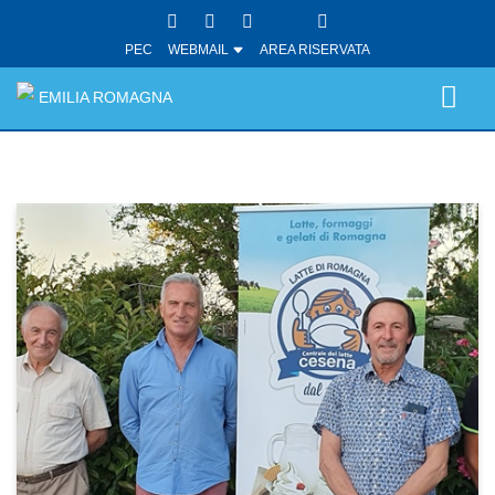
PEC
WEBMAIL
AREA RISERVATA
EMILIA ROMAGNA