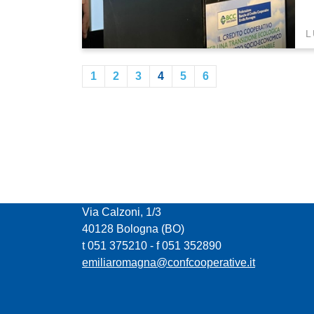
L
1
2
3
4
5
6
CONFCOOPERATIVE EMILIA ROMAGNA
Via Calzoni, 1/3
40128 Bologna (BO)
t 051 375210 - f 051 352890
emiliaromagna@confcooperative.it