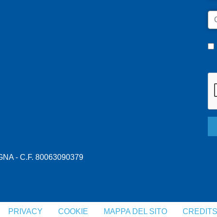
C
A - C.F. 80063090379
PRIVACY
COOKIE
MAPPA DEL SITO
CREDIT