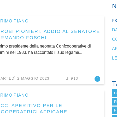
O
P
RIMO PIANO
DA
PROBI PIONIERI, ADDIO AL SENATORE
ARMANDO FOSCHI
C
rimo presidente della neonata Confcooperative di
A
imini nel 1983, ha raccontato il suo legame...
L
ARTEDÌ 2 MAGGIO 2023
913
T
C
RIMO PIANO
R
BCC, APERITIVO PER LE
F
COOPERATRICI AFRICANE