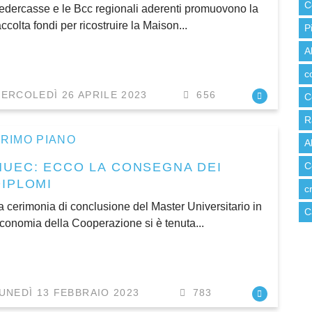
C
edercasse e le Bcc regionali aderenti promuovono la
accolta fondi per ricostruire la Maison...
P
A
c
ERCOLEDÌ 26 APRILE 2023
656
C
R
RIMO PIANO
A
MUEC: ECCO LA CONSEGNA DEI
C
DIPLOMI
c
a cerimonia di conclusione del Master Universitario in
C
conomia della Cooperazione si è tenuta...
UNEDÌ 13 FEBBRAIO 2023
783