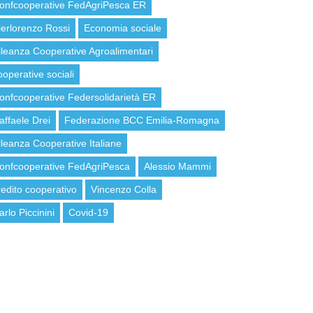
onfcooperative FedAgriPesca ER
ierlorenzo Rossi
Economia sociale
lleanza Cooperative Agroalimentari
ooperative sociali
onfcooperative Federsolidarietà ER
affaele Drei
Federazione BCC Emilia-Romagna
lleanza Cooperative Italiane
onfcooperative FedAgriPesca
Alessio Mammi
redito cooperativo
Vincenzo Colla
arlo Piccinini
Covid-19