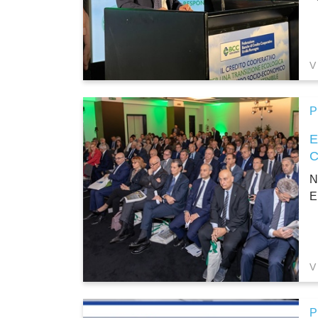
V
P
N
E
V
P