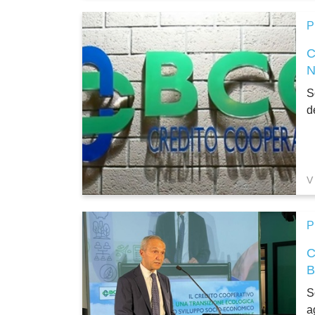
P
S
d
V
P
S
a