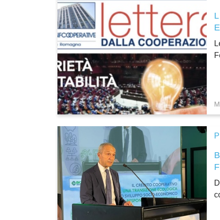
L
F
M
P
D
c