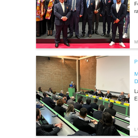
F
r
M
P
L
E
L