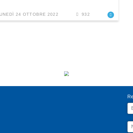
UNEDÌ 24 OTTOBRE 2022
932
I
Re
Em
N