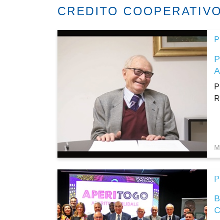
CREDITO COOPERATIV
P
P
R
M
P