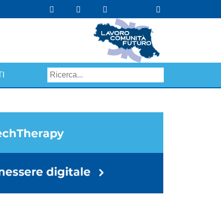
I
Search